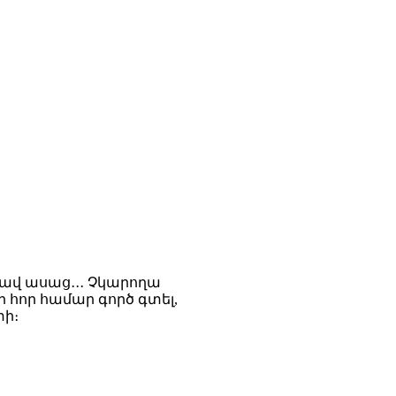
եկավ ասաց․․․ Չկարողա
 հոր համար գործ գտել,
տի։