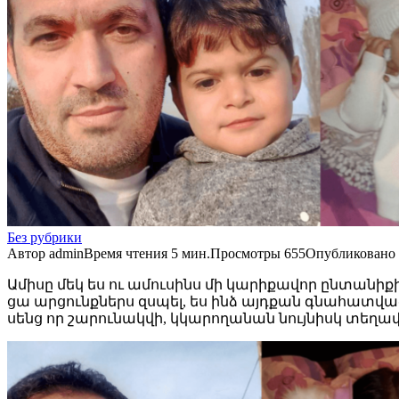
Без рубрики
Автор
admin
Время чтения
5 мин.
Просмотры
655
Опубликовано
Ամիսը մեկ ես ու ամուսինս մի կարիքավոր ընտանիքի 
ցա արցունքներս զսպել, ես ինձ այդքան գնահատված
սենց որ շարունակվի, կկարողանան նույնիսկ տեղափ