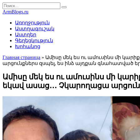
Перейти
Search
к
for:
ArmBlogs.ru
контенту
Առողջություն
Աստղագուշակ
Աստղեր
Գեղեցկություն
Խոհանոց
Главная страница
»
Ամիսը մեկ ես ու ամուսինս մի կարի
արցունքներս զսպել, ես ինձ այդքան գնահատված եր
Ամիսը մեկ ես ու ամուսինս մի կարի
եկավ ասաց․․․ Չկարողացա արցունք