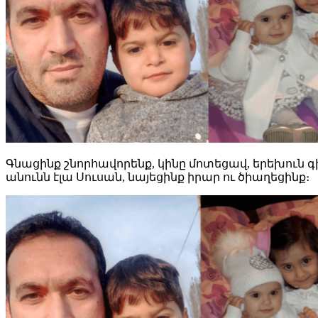
Գնացինք շնորհավորենք, կինը մոտեցավ, երեխուն գի
անունն էլա Սուսան, նայեցինք իրար ու ծիաղեցինք։