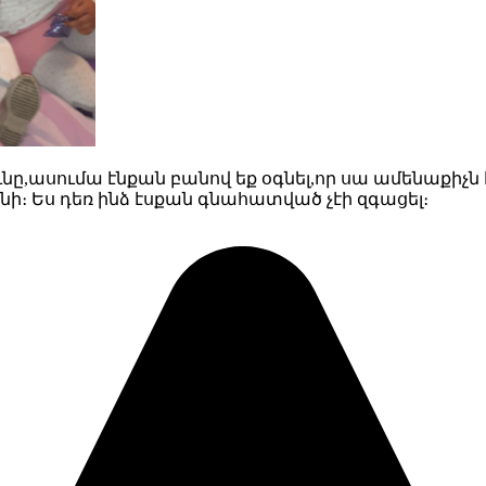
ը,ասումա էնքան բանով եք օգնել,որ սա ամենաքիչն է
լինի։ Ես դեռ ինձ էսքան գնահատված չէի զգացել։