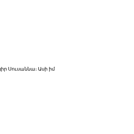
ցիր Սուսաննա։ Ասի իմ