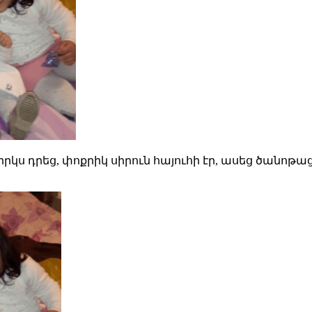
րկս դրեց, փոքրիկ սիրուն հայուհի էր, ասեց ծանոթա