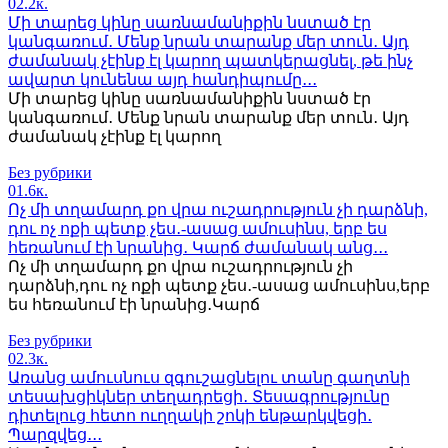
0
2.2к.
Մի տարեց կինը սառնամանիքին նստած էր
կանգառում․ Մենք նրան տարանք մեր տուն․ Այդ
ժամանակ չէինք էլ կարող պատկերացնել, թե ինչ
ավարտ կունենա այդ հանդիպումը․․․
Մի տարեց կինը սառնամանիքին նստած էր
կանգառում․ Մենք նրան տարանք մեր տուն․ Այդ
ժամանակ չէինք էլ կարող
Без рубрики
0
1.6к.
Ոչ մի տղամարդ քո վրա ուշադրություն չի դարձնի,
դու ոչ ոքի պետք չես․-ասաց ամուսինս, երբ ես
հեռանում էի նրանից․ Կարճ ժամանակ անց․․․
Ոչ մի տղամարդ քո վրա ուշադրություն չի
դարձնի,դու ոչ ոքի պետք չես․-ասաց ամուսինս,երբ
ես հեռանում էի նրանից․Կարճ
Без рубрики
0
2.3к.
Առանց ամուսնուս զգուշացնելու տանը գաղտնի
տեսախցիկներ տեղադրեցի․ Տեսագրությունը
դիտելուց հետո ուղղակի շոկի ենթարկվեցի․
Պարզվեց․․․