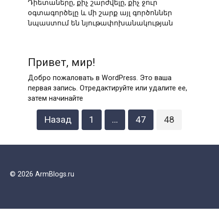
Դիետաները, քիչ շարժվելը, քիչ ջուր
օգտագործելը և մի շարք այլ գործոններ
նպաստում են նյութափոխանակության
Привет, мир!
Добро пожаловать в WordPress. Это ваша
первая запись. Отредактируйте или удалите ее,
затем начинайте
Пагинация
Назад
1
…
47
48
записей
© 2026 ArmBlogs.ru