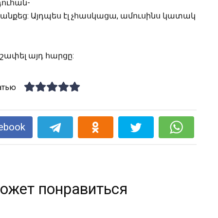
դուհան-
գանքեց: Այդպես էլ չհասկացա, ամուսինս կատակ
շափել այդ հարցը:
атью
ebook
ожет понравиться