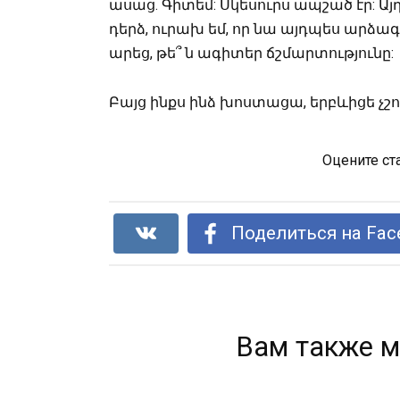
ասաց. Գիտեմ: Սկեսուրս ապշած էր: Այ
դերձ, ուրախ եմ, որ նա այդպես արձա
արեց, թե՞ ն ագիտեր ճշմարտությունը:
Բայց ինքս ինձ խոստացա, երբևիցե չշո
Оцените ст
Поделиться на Fac
Вам также м