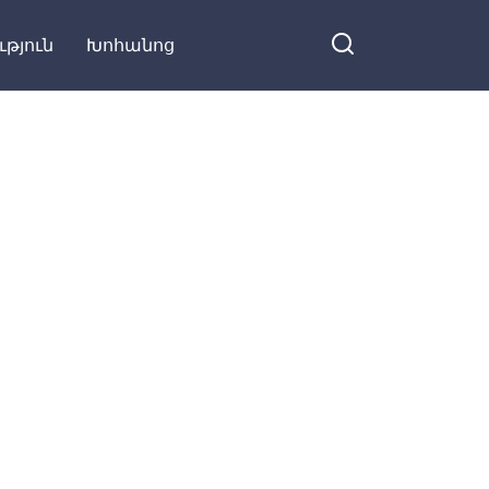
я на Facebook
արագությամբ
ւթյուն
Խոհանոց
հարստությունն ու
փողը կթակեն Ձեր
դուռը․․․