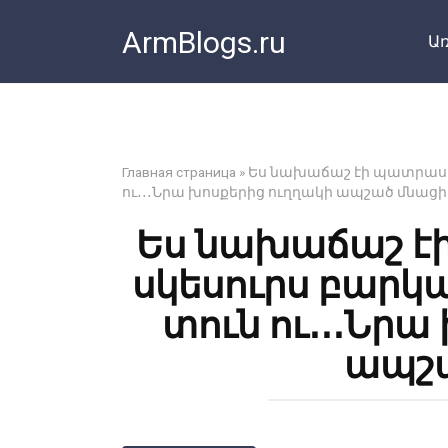
Перейти
ArmBlogs.ru
к
Առ
контенту
Главная страница
»
Ես նախաճաշ էի պատրաստո
ու․․․Նրա խոսքերից ուղղակի ապշած մնացի
Ես նախաճաշ է
սկեսուրս բարկ
տուն ու․․․Նրա
ապշա