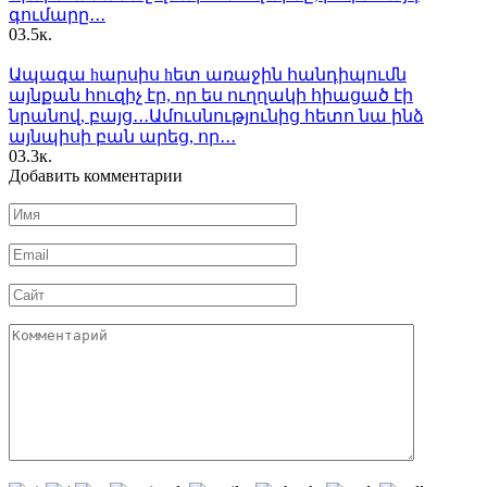
գումարը․․․
0
3.5к.
Ապագա hարսիս hետ առաջին հանդիպումն
այնքան հուզիչ էր, որ ես ուղղակի հիացած էի
նրանով, բայց․․․Ամուսնությունից հետո նա ինձ
այնպիսի բան արեց, որ․․․
0
3.3к.
Добавить комментарии
Имя
*
Email
*
Сайт
Комментарий