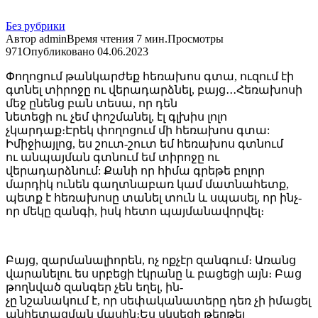
Без рубрики
Автор
admin
Время чтения
7 мин.
Просмотры
971
Опубликовано
04.06.2023
Փողոցում թանկարժեք հեռախոս գտա, ուզում էի
գտնել տիրոջը ու վերադարձնել, բայց․․․Հեռախոսի
մեջ ընենց բան տեսա, որ դեն
նետեցի ու չեմ փոշմանել, էլ գլխիս լոլո
չկարդաք։Էրեկ փողոցում մի հեռախոս գտա:
Իմիջիայլոց, ես շուտ-շուտ եմ հեռախոս գտնում
ու անպայման գտնում եմ տիրոջը ու
վերադարձնում: Քանի որ հիմա գրեթե բոլոր
մարդիկ ունեն գաղտնաբառ կամ մատնահետք,
պետք է հեռախոսը տանել տուն և սպասել, որ ինչ-
որ մեկը զանգի, իսկ հետո պայմանավորվել։
Բայց, զարմանալիորեն, ոչ ոքչէր զանգում։ Առանց
վարանելու ես սրբեցի էկրանը և բացեցի այն։ Բաց
թողնված զանգեր չեն եղել, ին-
չը նշանակում է, որ սեփականատերը դեռ չի իմացել
անհետացման մասին։Ես սկսեցի թերթել