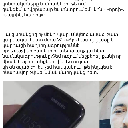
կոնտակտները և մտածեցի, թե ում
զանգեմ. սովորաբար ես փնտրում եմ «կին», «որդի»,
«մայրիկ, հայրիկ»:
Բայց սրանցից ոչ մեկը չկար: Անկեղծ ասած, շատ
զարմացա, հետո մտա WhatsApp հաավելվածը և
կարդացի հաղորդագրություննե-
րը: Առաջինը բացեցի ու տեսա աղջկա հետ
նամակագրությունը։Չեմ ուզում մեջբերել, քանի որ
միայն հայ հո յանքներ էին: Ես ուղղա
կի ցն ցված էի. ես չեմ հասկանում, թե ինչպես է
հնարավոր շփվել նման մարդկանց հետ: