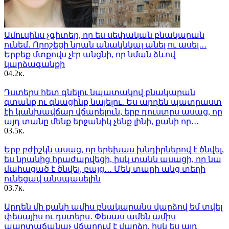
Ամուսինս չգիտեր, որ ես սեփական բնակարան
ունեմ․ Որոշեցի նրան անակնկալ անել ու ասել․․․
Երբեք մտքովս չէր անցնի, որ նման ձևով
կարձագանքի
0
4.2к.
Դստերս հետ գնելու նպատակով բնակարան
գտանք ու գնացինք նայելու․ Ես արդեն պատրաստ
էի կանխավճար վճարելուն, երբ դուստրս ասաց, որ
այդ տանը մենք երջանիկ չենք լինի, քանի որ․․․
0
3.5к.
Երբ բժիշկն ասաց, որ երեխաս խնդիրներով է ծնվել,
ես նրանից հրաժարվեցի, իսկ տանն ասացի, որ նա
մահացած է ծնվել, բայց․․․ Մեկ տարի անց տեղի
ունեցավ անսպասելին
0
3.7к.
Արդեն մի քանի ամիս բնակարանս վարձով եմ տվել
փեսայիս ու դստերս․ Փեսաս ամեն ամիս
պարտաճանաչ վճարում է վարձը, իսկ ես այդ