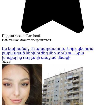
Поделиться на Facebook
Вам также может понравиться
Ես նախաճաշ էի պատրաստում, երբ սկեսուրս
բարկացած ներխուժեց մեր տուն ու․․․Նրա
խոսքերից ուղղակի ապշած մնացի
0
4.4к.