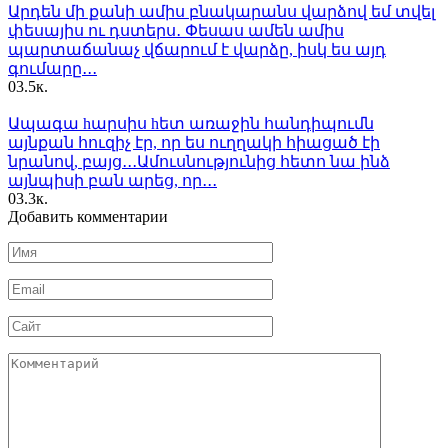
Արդեն մի քանի ամիս բնակարանս վարձով եմ տվել
փեսայիս ու դստերս․ Փեսաս ամեն ամիս
պարտաճանաչ վճարում է վարձը, իսկ ես այդ
գումարը․․․
0
3.5к.
Ապագա hարսիս hետ առաջին հանդիպումն
այնքան հուզիչ էր, որ ես ուղղակի հիացած էի
նրանով, բայց․․․Ամուսնությունից հետո նա ինձ
այնպիսի բան արեց, որ․․․
0
3.3к.
Добавить комментарии
Имя
*
Email
*
Сайт
Комментарий