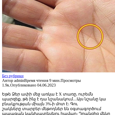
Без рубрики
Автор
admin
Время чтения
9 мин.
Просмотры
1.9к.
Опубликовано
04.06.2023
Եթե ​​Ձեր ափի մեջ առկա է X տառը, ուրեմն
պարզեք, թե ինչ է դա նշանակում․․․Այս նշանը կա
բնակչության միայն 3%-ի մոտ է։ Գու
շակները տարբեր մեթոդներ են օգտագործում
ապագան կանխատեսելու համար։ Դրանցից մեկը