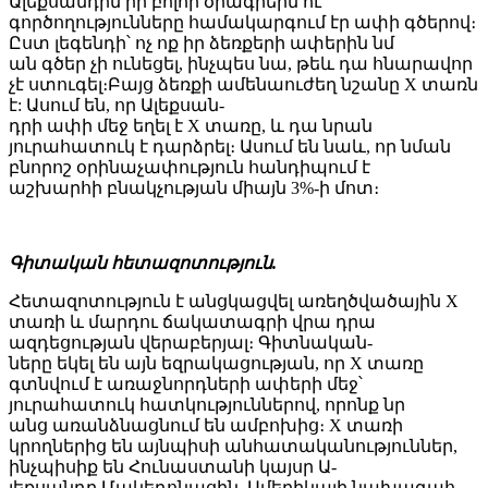
Ալեքսանդրն իր բոլոր ծրագրերն ու
գործողությունները համակարգում էր ափի գծերով։
Ըստ լեգենդի՝ ոչ ոք իր ձեռքերի ափերին նմ
ան գծեր չի ունեցել, ինչպես նա, թեև դա հնարավոր
չէ ստուգել։Բայց ձեռքի ամենաուժեղ նշանը X տառն
է: Ասում են, որ Ալեքսան-
դրի ափի մեջ եղել է X տառը, և դա նրան
յուրահատուկ է դարձրել։ Ասում են նաև, որ նման
բնորոշ օրինաչափություն հանդիպում է
աշխարհի բնակչության միայն 3%-ի մոտ։
Գիտական ​​հետազոտություն.
Հետազոտություն է անցկացվել առեղծվածային X
տառի և մարդու ճակատագրի վրա դրա
ազդեցության վերաբերյալ։ Գիտնական-
ները եկել են այն եզրակացության, որ X տառը
գտնվում է առաջնորդների ափերի մեջ՝
յուրահատուկ հատկություններով, որոնք նր
անց առանձնացնում են ամբոխից։ X տառի
կրողներից են այնպիսի անհատականություններ,
ինչպիսիք են Հունաստանի կայսր Ա-
լեքսանդր Մակեդոնացին, Ամերիկայի նախագահ