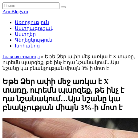
Перейти
Search
к
for:
ArmBlogs.ru
контенту
Առողջություն
Աստղագուշակ
Աստղեր
Գեղեցկություն
Խոհանոց
Главная страница
»
Եթե ​​Ձեր ափի մեջ առկա է X տառը,
ուրեմն պարզեք, թե ինչ է դա նշանակում․․․Այս
նշանը կա բնակչության միայն 3%-ի մոտ է
Եթե ​​Ձեր ափի մեջ առկա է X
տառը, ուրեմն պարզեք, թե ինչ է
դա նշանակում․․․Այս նշանը կա
բնակչության միայն 3%-ի մոտ է