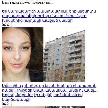
Вам также может понравиться
Ես նախաճաշ էի պատրաստում, երբ սկեսուրս
բարկացած ներխուժեց մեր տուն ու․․․Նրա
խոսքերից ուղղակի ապշած մնացի
0
4.4к.
Ամուսինս չգիտեր, որ ես սեփական բնակարան
ունեմ․ Որոշեցի նրան անակնկալ անել ու ասել․․․
Երբեք մտքովս չէր անցնի, որ նման ձևով
կարձագանքի
0
4.2к.