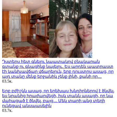
Դստերս հետ գնելու նպատակով բնակարան
գտանք ու գնացինք նայելու․ Ես արդեն պատրաստ
էի կանխավճար վճարելուն, երբ դուստրս ասաց, որ
այդ տանը մենք երջանիկ չենք լինի, քանի որ․․․
0
3.5к.
Երբ բժիշկն ասաց, որ երեխաս խնդիրներով է ծնվել,
ես նրանից հրաժարվեցի, իսկ տանն ասացի, որ նա
մահացած է ծնվել, բայց․․․ Մեկ տարի անց տեղի
ունեցավ անսպասելին
0
3.7к.