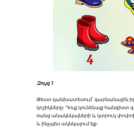
Զույգ 1
Թեստ կանխատեսում` գարնանային իր
կոշիկները։ Դուք կունենաք հանգիստ գ
ռանց անակնկալների և կտրուկ փոփոխո
և ինչպես ակնկալում եք։