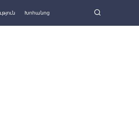
փոխվեց
ւթյուն
Խոհանոց