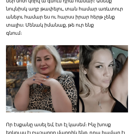
մեր մոտ կռիվ ա գնում դրա համար։ Ասենք
նույնիսկ աղբ թափելու, տան համար առևտուր
անելու համար ես ու հարսս իրար հերթ չենք
տալիս։ Մենակ իմանաք, թե ուր ենք
գնում։
Որ էսքանը ասել եմ, էտ էլ կասեմ։ Ինչ խոսք
երկուսս էլ բաշարող մարդիկ ենք, դրա համար էլ