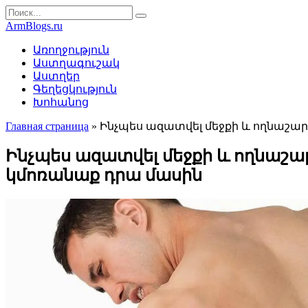
Перейти
Search
к
for:
ArmBlogs.ru
контенту
Առողջություն
Աստղագուշակ
Աստղեր
Գեղեցկություն
Խոհանոց
Главная страница
»
Ինչպես ազատվել մեջքի և ողնաշար
Ինչպես ազատվել մեջքի և ողնաշար
կմոռանաք դրա մասին