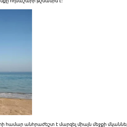
նքը ողնաշարի թշնամին է:
արի համար անհրաժեշտ է մարզել միայն մեջքի մկանն