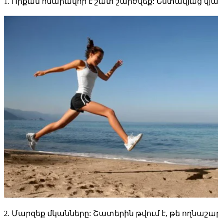
1. Որքան հնարավոր է շատ շարժվեք: Նստակյաց կյա
2. Մարզեք մկանները: Շատերին թվում է, թե ողնաշ