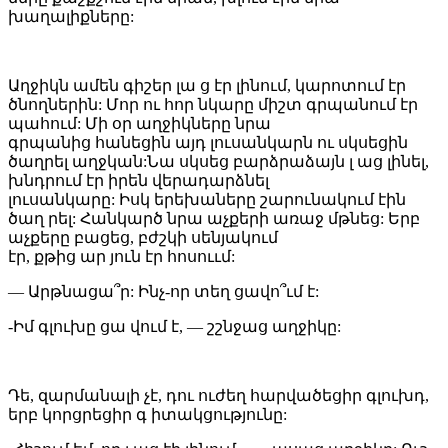
խաղալիքները:
Աղջիկն ամեն գիշեր լա ց էր լինում, կարոտում էր
ծնողներին: Մոր ու հոր նկարը միշտ գրպանում էր
պահում: Մի օր աղջիկները նրա
գրպանից հանեցին այդ լուսանկարն ու սկսեցին
ծաղրել աղջկան:Նա սկսեց բարձրաձայն լ աց լինել,
խնդրում էր իրեն վերադարձնել
լուսանկարը: Իսկ երեխաները շարունակում էին
ծաղ րել: Հանկարծ նրա աչքերի առաջ մթնեց: Երբ
աչքերը բացեց, բժշկի սենյակում
էր, քթից ար յուն էր հոսոււմ:
— Արթնացա՞ր: Ինչ-որ տեղ ցավո՞ւմ է:
-Իմ գլուխը ցա վում է, — շշնջաց աղջիկը:
Դե, զարմանալի չէ, դու ուժեղ հարվածեցիր գլուխդ,
երբ կորցրեցիր գ իտակցությունը: