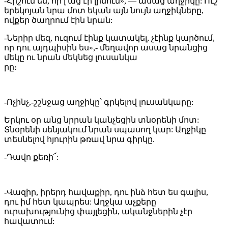
-Հիշում եմ, որ լ աց էի լինում», — ասաց աղջիկը: Ուշ
երեկոյան նրա մոտ եկան այն նույն աղջիկները,
ովքեր ծաղրում էին նրան:
-Ներիր մեզ, ուզում էինք կատակել, չէինք կարծում,
որ դու այդպիսին ես»,- մեղավոր ասաց նրանցից
մեկը ու նրան մեկնեց լուսանկա
րը։
-Ոչինչ,-շշնջաց աղջիկը՝ գրկելով լուսանկարը:
Երկու օր անց նրրան կանչեցին տնօրենի մոտ:
Տնօրենի սենյակում նրան սպասող կար: Աղջիկը
տեսնելով հյուրին թռավ նրա գիրկը.
-Դավո քեռի՜:
-Վազիր, իրերդ հավաքիր, դու ինձ հետ ես գալիս,
դու իմ հետ կապրես: Աղջկա աչքերը
ուրախությունից փայլեցին, ականջներին չէր
հավատում: