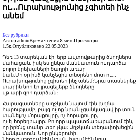
ու․․․Ուրախությունից չգիտեի ինչ
անեմ
Без рубрики
Автор
admin
Время чтения
8 мин.
Просмотры
1.5к.
Опубликовано
22.05.2023
Դեռ 13 տարեկան էի, երբ ավտովթարից ծնողներս
մահացան, իսկ ես ընկա մանկատուն ու դարձա
բոլոր երեխաների ծաղրի առար
կան․Մի օր ինձ կանչեցին տնօրենի մոտ ու․․․
Ուրախությունից չգիտեի ինչ անեմ։Նրա տասներեք
տարին նոր էր լրացել,երբ ծնողները
վթ արի զոհ դարձան:
Հարազատները աղջկան նայում էին խղճա
հարությամբ, բայց ոչ ոք նրան չցանկացավ իր տուն
տանել,ոչ մորաքույրը, ոչ հորաքույրը,
ոչ էլ հորեղբայրը: Բոլորը պպատճառաբանում էին,
որ իրենց տանը տեղ չկա: Աղջկան տեղափոխեցին
մանկատուն: Նոր ընկերուհի-
ները քաշքշում էին նրան, խլում էին նրա