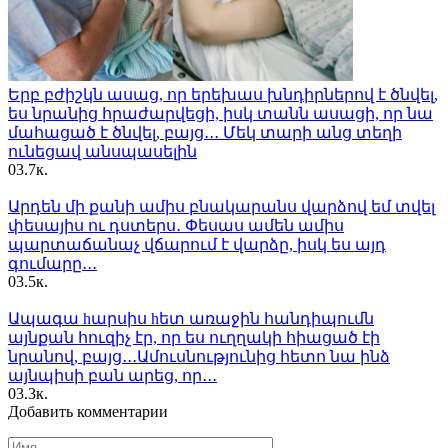
Երբ բժիշկն ասաց, որ երեխաս խնդիրներով է ծնվել,
ես նրանից հրաժարվեցի, իսկ տանն ասացի, որ նա
մահացած է ծնվել, բայց․․․ Մեկ տարի անց տեղի
ունեցավ անսպասելին
0
3.7к.
Արդեն մի քանի ամիս բնակարանս վարձով եմ տվել
փեսայիս ու դստերս․ Փեսաս ամեն ամիս
պարտաճանաչ վճարում է վարձը, իսկ ես այդ
գումարը․․․
0
3.5к.
Ապագա hարսիս hետ առաջին հանդիպումն
այնքան հուզիչ էր, որ ես ուղղակի հիացած էի
նրանով, բայց․․․Ամուսնությունից հետո նա ինձ
այնպիսի բան արեց, որ․․․
0
3.3к.
Добавить комментарии
Имя