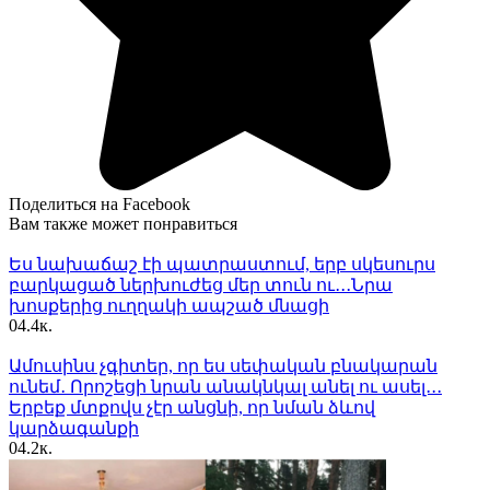
Поделиться на Facebook
Вам также может понравиться
Ես նախաճաշ էի պատրաստում, երբ սկեսուրս
բարկացած ներխուժեց մեր տուն ու․․․Նրա
խոսքերից ուղղակի ապշած մնացի
0
4.4к.
Ամուսինս չգիտեր, որ ես սեփական բնակարան
ունեմ․ Որոշեցի նրան անակնկալ անել ու ասել․․․
Երբեք մտքովս չէր անցնի, որ նման ձևով
կարձագանքի
0
4.2к.