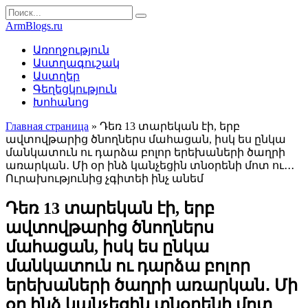
Перейти
Search
к
for:
ArmBlogs.ru
контенту
Առողջություն
Աստղագուշակ
Աստղեր
Գեղեցկություն
Խոհանոց
Главная страница
»
Դեռ 13 տարեկան էի, երբ
ավտովթարից ծնողներս մահացան, իսկ ես ընկա
մանկատուն ու դարձա բոլոր երեխաների ծաղրի
առարկան․ Մի օր ինձ կանչեցին տնօրենի մոտ ու․․․
Ուրախությունից չգիտեի ինչ անեմ
Դեռ 13 տարեկան էի, երբ
ավտովթարից ծնողներս
մահացան, իսկ ես ընկա
մանկատուն ու դարձա բոլոր
երեխաների ծաղրի առարկան․ Մի
օր ինձ կանչեցին տնօրենի մոտ