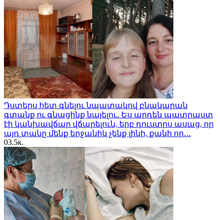
Դստերս հետ գնելու նպատակով բնակարան
գտանք ու գնացինք նայելու․ Ես արդեն պատրաստ
էի կանխավճար վճարելուն, երբ դուստրս ասաց, որ
այդ տանը մենք երջանիկ չենք լինի, քանի որ․․․
0
3.5к.