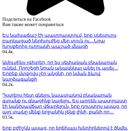
Поделиться на Facebook
Вам также может понравиться
Ես նախաճաշ էի պատրաստում, երբ սկեսուրս
բարկացած ներխուժեց մեր տուն ու․․․Նրա
խոսքերից ուղղակի ապշած մնացի
0
4.4к.
Ամուսինս չգիտեր, որ ես սեփական բնակարան
ունեմ․ Որոշեցի նրան անակնկալ անել ու ասել․․․
Երբեք մտքովս չէր անցնի, որ նման ձևով
կարձագանքի
0
4.2к.
Դստերս հետ գնելու նպատակով բնակարան
գտանք ու գնացինք նայելու․ Ես արդեն պատրաստ
էի կանխավճար վճարելուն, երբ դուստրս ասաց, որ
այդ տանը մենք երջանիկ չենք լինի, քանի որ․․․
0
3.5к.
Երբ բժիշկն ասաց, որ երեխաս խնդիրներով է ծնվել,