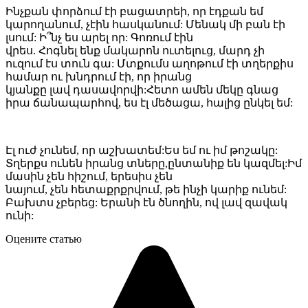
Ինչքան փորձում էի բացատրեի, որ էդքան եմ
կարողանում, չէին հասկանում: Մենակ մի բան էի
լսում: Ի՞նչ ես արել որ: Գոռում էին
վրես. Հոգնել ենք մակարոն ուտելուց, մարդ չի
ուզում էս տուն գա: Մտքումս աղոթում էի տղերքիս
համար ու խնդրում էի, որ իրանց
կյանքը լավ դասավորվի:Հետո ամեն մեկը գնաց
իրա ճանապարհով, ես էլ մեծացա, հալից ընկել եմ:
Էլ ուժ չունեմ, որ աշխատեմ:Ես եմ ու իմ թոշակը:
Տղերքս ունեն իրանց տները,ընտանիք են կազմել:Իմ
մասին չեն հիշում, երեսիս չեն
նայում, չեն հետաքրքրվում, թե ինչի կարիք ունեմ:
Բախտս չբերեց: Երանի էն ծնողին, ով լավ զավակ
ունի:
Оцените статью