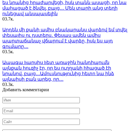
ես նրանից հրաժարվեցի, իսկ տանն ասացի, որ նա
մահացած է ծնվել, բայց․․․ Մեկ տարի անց տեղի
ունեցավ անսպասելին
0
3.7к.
Արդեն մի քանի ամիս բնակարանս վարձով եմ տվել
փեսայիս ու դստերս․ Փեսաս ամեն ամիս
պարտաճանաչ վճարում է վարձը, իսկ ես այդ
գումարը․․․
0
3.5к.
Ապագա hարսիս hետ առաջին հանդիպումն
այնքան հուզիչ էր, որ ես ուղղակի հիացած էի
նրանով, բայց․․․Ամուսնությունից հետո նա ինձ
այնպիսի բան արեց, որ․․․
0
3.3к.
Добавить комментарии
Имя
*
Email
*
Сайт