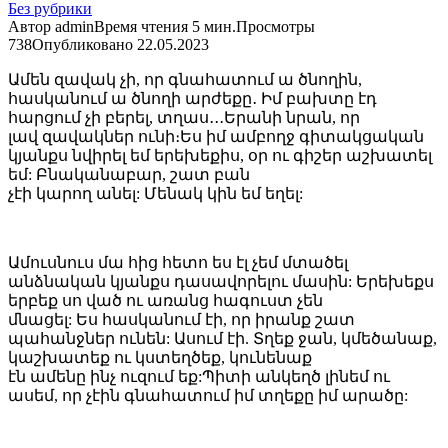
Без рубрики
Автор
admin
Время чтения
5 мин.
Просмотры
738
Опубликовано
22.05.2023
Ամեն զավակ չի, որ գնահատում ա ծնողին,
հասկանում ա ծնողի արժեքը․ Իմ բախտը էդ
հարցում չի բերել, տղաս․․․Երանի նրան, որ
լավ զավակներ ունի։Ես իմ ամբողջ գիտակցական
կյանքս նվիրել եմ երեխեքիս, օր ու գիշեր աշխատել
եմ: Բնականաբար, շատ բան
չէի կարող անել: Մենակ կին եմ եղել:
Ամուսնուս մա հից հետո ես էլ չեմ մտածել
անձնական կյանքս դասավորելու մասին: Երեխեքս
երբեք սո ված ու առանց հագուստ չեն
մնացել: Ես հասկանում էի, որ իրանք շատ
պահանջներ ունեն: Ասում էի. Տղեք ջան, կմեծանաք,
կաշխատեք ու կստեղծեք, կունենաք
էն ամենը ինչ ուզում եք:Պիտի անկեղծ լինեմ ու
ասեմ, որ չէին գնահատում իմ տղեքը իմ արածը: