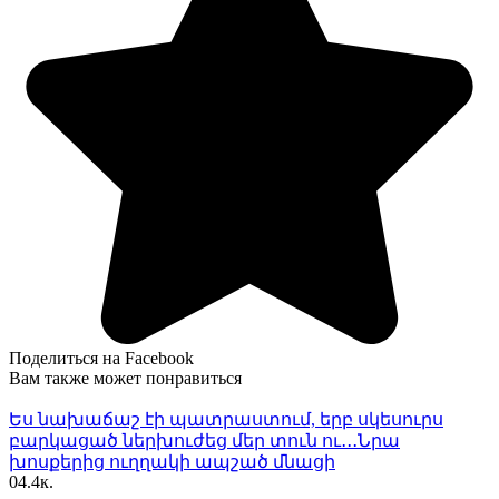
Поделиться на Facebook
Вам также может понравиться
Ես նախաճաշ էի պատրաստում, երբ սկեսուրս
բարկացած ներխուժեց մեր տուն ու․․․Նրա
խոսքերից ուղղակի ապշած մնացի
0
4.4к.