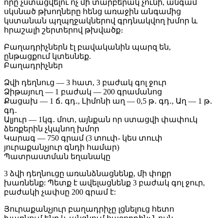
որը չստացվելու ոչ մի տարբերակ չունի, անգամ
սկսնած թխողները հենց առաջին անգամից
կստանան պղպղջակներով գրդնակվող խմոր և
հրաշալի շերտերով թխվածք։
Բաղադրիչներն էլ բավականին պարզ են,
ընթացքում կտեսնեք.
Բաղադրիչներ
Ձվի դեղնուց — 3 հատ, 3 բաժակ գոլ ջուր
Ձիթայուղ — 1 բաժակ — 200 գրամանոց
Քացախ — 1 ճ․ գդ․, Լիմոնի աղ — 0,5 թ․ գդ․, Աղ — 1 թ․
գդ․
Ալյուր — 1կգ․ մոտ, այնքան որ ստացվի փափուկ
ձեռքերին չկպնող խմոր
Կարագ — 750 գրամ (3 տուփ- կես տուփ
յուրաքանչյուր գնդի համար)
Պատրաստման եղանակը
3 ձվի դեղնուցը առանձնացնենք, մի փոքր
խառնենք: Պետք է ավելացնենք 3 բաժակ գոլ ջուր,
բաժակի չափսը 200 գրամ է:
Յուրաքանչյուր բաղադրիչը լցնելուց հետո