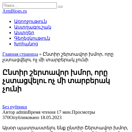
Перейти
Search
к
for:
ArmBlogs.ru
контенту
Առողջություն
Աստղագուշակ
Աստղեր
Գեղեցկություն
Խոհանոց
Главная страница
»
Ընտիր շերտավոր խմոր, որը
չստացվելու ոչ մի տարբերակ չունի
Ընտիր շերտավոր խմոր, որը
չստացվելու ոչ մի տարբերակ
չունի
Без рубрики
Автор
admin
Время чтения
17 мин.
Просмотры
370
Опубликовано
18.05.2023
Այսօր պատրաստելու ենք ընտիր Շերտավոր խմոր,