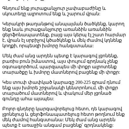
Գնդում ենք յուրաքանչյուր չափաբաժինը և
սկուտեղը ալրոտում ենք և շարում վրան:
Կերակրի թաղանթով անպայման ծածկենք, կարող
ենք նաև յուրաքանչյուրը առանձին առանձին
ցելոֆոնապատենք, բայց այս կերպ էլ շատ հարմար
է, վրան էլ սրբիչով կծածկենք և մեկ ժամով կդնենք
կողքի, որպեսզի խմորը հանգստանա:
Մեկ ժամ անց արդեն պետք է կարագով լցոնենք,
բառիս բուն իմաստով, այս փուլում գրդնակ չենք
օգտագործում, պարզապես մի փոքր ալրոտենք
տարածքը և խմորը մատներով բացենք մի փոքր:
Կես տուփ փափկած կարագը 200-225 գրամ դնում
ենք այս խմորե շրջանակի կենտրոնում, մի փոքր
տարածում մատներով և փակում մեր լցոնած
գունդը ահա այսպես:
Բոլոր գնդերը կարգավորելուց հետո, դե կարագով
լցոնելուց և ցելոֆոնապատելուց հետո թողնում ենք
մեկ ժամով հանգստանա: Մեկ ժամ անց արդեն
պետք է առաջին անգամ բացենք՝ գրդնակենք: