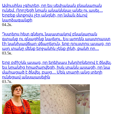
Ամուսինս չգիտեր, որ ես սեփական բնակարան
ունեմ․ Որոշեցի նրան անակնկալ անել ու ասել․․․
Երբեք մտքովս չէր անցնի, որ նման ձևով
կարձագանքի
0
4.2к.
Դստերս հետ գնելու նպատակով բնակարան
գտանք ու գնացինք նայելու․ Ես արդեն պատրաստ
էի կանխավճար վճարելուն, երբ դուստրս ասաց, որ
այդ տանը մենք երջանիկ չենք լինի, քանի որ․․․
0
3.5к.
Երբ բժիշկն ասաց, որ երեխաս խնդիրներով է ծնվել,
ես նրանից հրաժարվեցի, իսկ տանն ասացի, որ նա
մահացած է ծնվել, բայց․․․ Մեկ տարի անց տեղի
ունեցավ անսպասելին
0
3.7к.