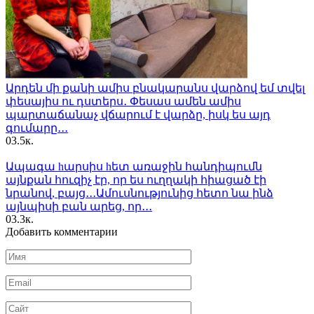
Արդեն մի քանի ամիս բնակարանս վարձով եմ տվել
փեսայիս ու դստերս․ Փեսաս ամեն ամիս
պարտաճանաչ վճարում է վարձը, իսկ ես այդ
գումարը․․․
0
3.5к.
Ապագա hարսիս hետ առաջին հանդիպումն
այնքան հուզիչ էր, որ ես ուղղակի հիացած էի
նրանով, բայց․․․Ամուսնությունից հետո նա ինձ
այնպիսի բան արեց, որ․․․
0
3.3к.
Добавить комментарии
Имя
*
Email
*
Сайт