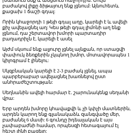
խառնում ենք և անցնում հաջորդին: Նույն
բաժակով լիքը ձիթայուղ ենք լցնում: Այնուհետև
քացախ 1 ճաշի գդալ:
Որին կհաջորդի 1 թեյի գդալ աղը, կարելի է և ավելի
քիչ ավելացնել աղ: Կես թեյի գդալ լիմոնի աղ ենք
լցնում, դա շերտավոր խմորի պարտադիր
բաղադրիչն է, կարելի է ասել
Այժմ սկսում ենք ալյուրը լցնել այնքան, որ ստացվի
փափուկ ձեռքերին չկպնող խմոր, մոտավորապես 1
կիլոգրամ է լինելու:
Սկզբնական կարելի է 2-3 բաժակ լցնել, ապա
պարբերաբար ավելացնել խառնելով ըստ
անհրաժեշտության:
Սեղնանին ավելի հարմար է․ շարունակենք սեղանի
վրա:
Երբ արդեն խմորը կհավաքվի և չի կփչի մատներին,
արդեն կարող ենք գլանակաձև զանգվածը մեր,
բաժանել 6 մասի: 6 գունդը իդեալական է այս
չափաբաժնի համար, որպեսզի հետագայում էլ
հեշտ լինի բացելը: