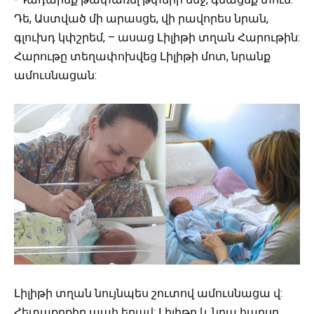
Դե, Աստված մի արասցե, վի րավորես նրան,
գլուխդ կփշրեմ, – ասաց Լիլիթի տղան Հարութին:
Հարութը տեղափոխվեց Լիլիթի մոտ, նրանք
ամուսնացան:
Լիլիթի տղան նույնպես շուտով ամուսնացա վ:
Հետաքրքիր պահ եղավ: Լիլիթը և նրա հարսը