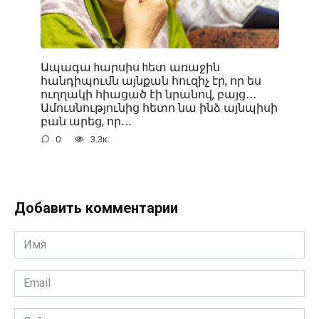
Ապագա hարսիս hետ առաջին
հանդիպումն այնքան հուզիչ էր, որ ես
ուղղակի հիացած էի նրանով, բայց․․․
Ամուսնությունից հետո նա ինձ այնպիսի
բան արեց, որ․․․
0
3.3к.
Добавить комментарии
Имя
*
Email
*
Сайт