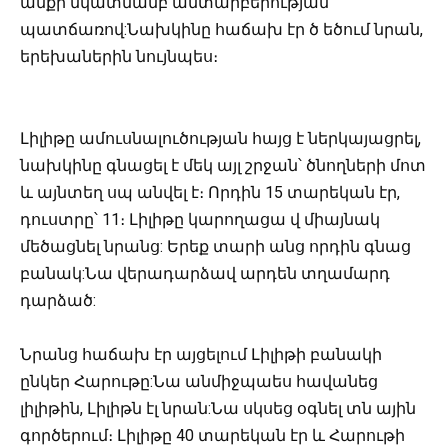
անքի նկատմամբ անտարբերության
պատճառով:Նախկինը հաճախ էր ծ եծում նրան,
երեխաներին նույնպես։
Լիլիթը ամուսնալուծության հայց է ներկայացրել,
նախկինը գնացել է մեկ այլ շրջան՝ ծնողների մոտ
և այնտեղ սպ անվել է։ Որդին 15 տարեկան էր,
դուստրը՝ 11։ Լիլիթը կարողացա վ միայնակ
մեծացնել նրանց: Երեք տարի անց որդին գնաց
բանակ:Նա վերադարձավ արդեն տղամարդ
դարձած:
Նրանց հաճախ էր այցելում Լիլիթի բանակի
ընկեր Հարութը:Նա անմիջպաես հավանեց
լիլիթին, Լիլիթն էլ նրան:Նա սկսեց օգնել տն ային
գործերում։ Լիլիթը 40 տարեկան էր և Հարութի