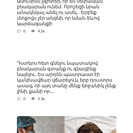
Ամուսինս չգիտեր, որ ես սեփական
բնակարան ունեմ․ Որոշեցի նրան
անակնկալ անել ու ասել․․․Երբեք
մտքովս չէր անցնի, որ նման ձևով
կարձագանքի
0
4.2к.
Դստերս հետ գնելու նպատակով
բնակարան գտանք ու գնացինք
նայելու․ Ես արդեն պատրաստ էի
կանխավճար վճարելուն, երբ դուստրս
ասաց, որ այդ տանը մենք երջանիկ չենք
լինի, քանի որ․․․
0
3.5к.