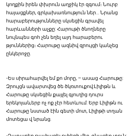
կողքին իրեն փխրուն աղջիկ էր զգում։ Նուրբ
հայացքներ, գրկախառնություն ներ… Նրանց
հարաբերությունները սկսեցին գրավել
հարևանների աչքը: Հարութի ծնողները
նույնպես գոհ չեն եղել այդ հարաբերու
թյուններից։ Հարութը ազնիվ զրույցի կանչեց
ընկերոջը.
-Ես սիրահարվել եմ քո մորը, – ասաց Հարութը:
Զրույցն ավարտվեց ծե ծկռտուքով:Լիլիթն և
Հարութը սկսեցին քայլել գյուղից դուրս
երեկոյան,երբ ոչ ոք չէր հետևում: Երբ Լիլիթն ու
Հարութը նստած էին գետի մոտ, Լիլիթի տղան
մոտեցա վ նրանց.
-Դադարեք թափառել թփերի մեջ, գնացեք տուն: