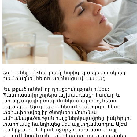
Ես հոգնել եմ: Վահրամը նորից պառկեց ու սկսեց
խռմփացնել, հետո արթնացա վ և ասաց.
-Ես թքած ունեմ, որ դու ջերմություն ունես:
Պատրաստիր շորերս աշխատանքի համար և
արագ, տղայիդ տար մանկապարտեզ, հետո
կպառկես: Այս դեպքից հետո Ինան որդու հետ
տեղափոխվեց իր ծնողների մոտ։ Նա
ամուսնալուծության հայց ներկայացրեց, իսկ երկու
տարի անց հանդիպեց մեկ այլ տղամարդու։ Այժմ
նա երջանիկ է, նրան ոչ ոք չի նախատում, այլ
սիրում է նրան այն բանի համար, որ պարզապես