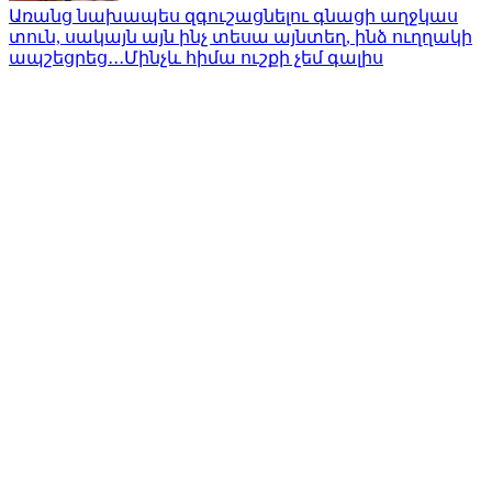
Առանց նախապես զգուշացնելու գնացի աղջկաս
տուն, սակայն այն ինչ տեսա այնտեղ, ինձ ուղղակի
ապշեցրեց․․․Մինչև հիմա ուշքի չեմ գալիս