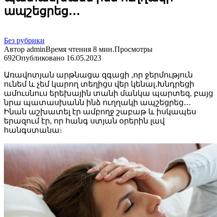
ապշեցրեց․․․
Без рубрики
Автор
admin
Время чтения
8 мин.
Просмотры
692
Опубликовано
16.05.2023
Առավոտյան արթնացա զգացի ,որ ջերմություն
ունեմ և չեմ կարող տեղիցս վեր կենալ․Խնդրեցի
ամուսնուս երեխային տանի մանկա պարտեզ, բայց
նրա պատասխանն ինձ ուղղակի ապշեցրեց․․․
Ինան աշխատել էր ամբողջ շաբաթ և իսկապես
երազում էր, որ հանգ ստյան օրերին լավ
հանգստանա։