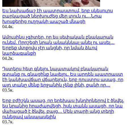
Ես նախաճաշ էի պատրաստում, երբ սկեսուրս
բարկացած ներխուժեց մեր տուն ու․․․Նրա
խոսքերից ուղղակի ապշած մնացի
0
4.4к.
Ամուսինս չգիտեր, որ ես սեփական բնակարան
ունեմ․ Որոշեցի նրան անակնկալ անել ու ասել․․․
Երբեք մտքովս չէր անցնի, որ նման ձևով
կարձագանքի
0
4.2к.
Դստերս հետ գնելու նպատակով բնակարան
գտանք ու գնացինք նայելու․ Ես արդեն պատրաստ
էի կանխավճար վճարելուն, երբ դուստրս ասաց, որ
այդ տանը մենք երջանիկ չենք լինի, քանի որ․․․
0
3.5к.
Երբ բժիշկն ասաց, որ երեխաս խնդիրներով է ծնվել,
ես նրանից հրաժարվեցի, իսկ տանն ասացի, որ նա
մահացած է ծնվել, բայց․․․ Մեկ տարի անց տեղի
ունեցավ անսպասելին
0
3.7к.