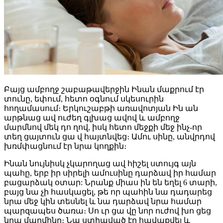
Բայց ամբողջ շաբաթավերջին Ինան մաքրում էր
տունը, եփում, հետո օգնում սկեսուրին
հողամասում։ Երկուշաբթի առավոտյան Ին ան
արթնաց ավ ուժեղ գլխաց ավով և ամբողջ
մարմնով մեկ դո ղով, իսկ հետո մեջքի մեջ ինչ-որ
տեղ ցայտուն ցա վ հայտնվեց։ Ամու սինը, անվրդով
խռմփացնում էր նրա կողքին։
Ինան նույնիսկ չկարողաց ավ հիշել ստույգ այն
պահը, երբ իր սիրելի ամուսինը դարձավ իր համար
բացարձակ օտար: Նրանք միաս ին են եղել 6 տարի,
բայց նա չի հասկացել, թե որ պահին նա դադարեց
նրա մեջ կին տեսնել և նա դարձավ նրա համար
պարզապես ծառա։ Սո ւր ցա վը նոր ուժով խո ցեց
նրա մարմինը։ Նա ստիպված էր հավաքվել և