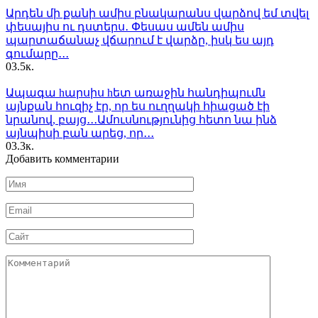
Արդեն մի քանի ամիս բնակարանս վարձով եմ տվել
փեսայիս ու դստերս․ Փեսաս ամեն ամիս
պարտաճանաչ վճարում է վարձը, իսկ ես այդ
գումարը․․․
0
3.5к.
Ապագա hարսիս hետ առաջին հանդիպումն
այնքան հուզիչ էր, որ ես ուղղակի հիացած էի
նրանով, բայց․․․Ամուսնությունից հետո նա ինձ
այնպիսի բան արեց, որ․․․
0
3.3к.
Добавить комментарии
Имя
*
Email
*
Сайт
Комментарий