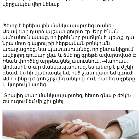
վերջապես վեր կենալ:
Պետք է երեխային մանկապարտեզ տանել:
Առավոտը դարձյալ շատ ցուրտ էր ։Երբ Ինան
ամուսնուն ասաց, որ իրեն նոր բաճկոն է պետք, դա
նրա մոտ զ այրույթի հերթական բռնկումն
առաջացրեց, նա պատասխանեց, որ ընտանիքում
ավելորդ գումար չկա և ձմե ռը գրեթե ավարտված է:
Ինան փորձեց արթնացնել ամուսնուն. -Վահրամ,
Արմանին տար մանկապարտեզ, ես պետք է բ ժշկի
գնամ, ես հի վանդացել եմ, ինձ շատ վատ եմ զգում:
Ամուսինը դժ գոհ շրջվեց անկողնում, բացեց աչքերը
և կտրուկ նստեց.
-Տղայիդ տար մանկապարտեզ, հետո գնա բ ժշկի։
Ես ուզում եմ մի քիչ քնել: