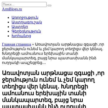
Перейти
Search
к
for:
ArmBlogs.ru
контенту
Առողջություն
Աստղագուշակ
Աստղեր
Գեղեցկություն
Խոհանոց
Главная страница
»
Առավոտյան արթնացա զգացի ,որ
ջերմություն ունեմ և չեմ կարող տեղիցս վեր կենալ․
Խնդրեցի ամուսնուս երեխային տանի
մանկապարտեզ, բայց նրա պատասխանն ինձ
ուղղակի ապշեցրեց․․․
Առավոտյան արթնացա զգացի ,որ
ջերմություն ունեմ և չեմ կարող
տեղիցս վեր կենալ․ Խնդրեցի
ամուսնուս երեխային տանի
մանկապարտեզ, բայց նրա
պատասխանն ինձ ուղղակի