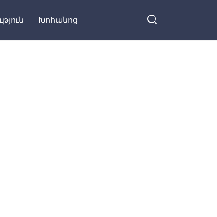
որ հարսնացու
ւթյուն
Խոհանոց
կոչեցյալը
ուրիշի հետ
ься на Facebook
փախելա․
Գյուղում
խայտառակ
կլինեինք, եթե
իմանային, ու
գլխումս
փայլուն միտք
ծագեց․․․