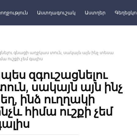
ողջություն
Աստղագուշակ
Աստղեր
Գեղեցկո
Поделит
ելու գնացի աղջկաս տուն, սակայն այն ինչ տեսա
մա ուշքի չեմ գալիս
ես զգուշացնելու
ուն, սակայն այն ինչ
ղ, ինձ ուղղակի
նչև հիմա ուշքի չեմ
գալիս