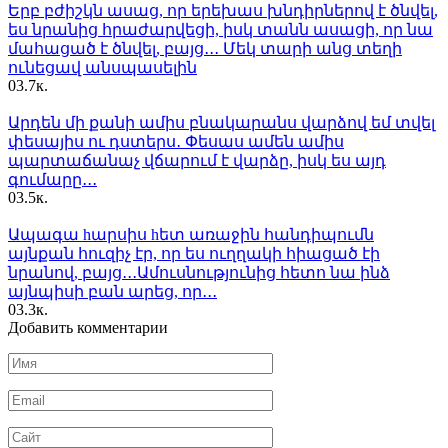
Երբ բժիշկն ասաց, որ երեխաս խնդիրներով է ծնվել,
ես նրանից հրաժարվեցի, իսկ տանն ասացի, որ նա
մահացած է ծնվել, բայց․․․ Մեկ տարի անց տեղի
ունեցավ անսպասելին
0
3.7к.
Արդեն մի քանի ամիս բնակարանս վարձով եմ տվել
փեսայիս ու դստերս․ Փեսաս ամեն ամիս
պարտաճանաչ վճարում է վարձը, իսկ ես այդ
գումարը․․․
0
3.5к.
Ապագա hարսիս hետ առաջին հանդիպումն
այնքան հուզիչ էր, որ ես ուղղակի հիացած էի
նրանով, բայց․․․Ամուսնությունից հետո նա ինձ
այնպիսի բան արեց, որ․․․
0
3.3к.
Добавить комментарии
Имя
*
Email
*
Сайт