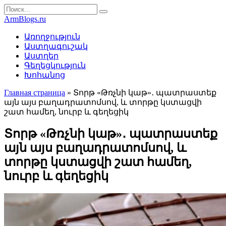
Перейти
Search
к
for:
ArmBlogs.ru
контенту
Առողջություն
Աստղագուշակ
Աստղեր
Գեղեցկություն
Խոհանոց
Главная страница
»
Տորթ «Թռչնի կաթ»․ պատրաստեք
այն այս բաղադրատոմսով, և տորթը կստացվի
շատ համեղ, նուրբ և գեղեցիկ
Տորթ «Թռչնի կաթ»․ պատրաստեք
այն այս բաղադրատոմսով, և
տորթը կստացվի շատ համեղ,
նուրբ և գեղեցիկ