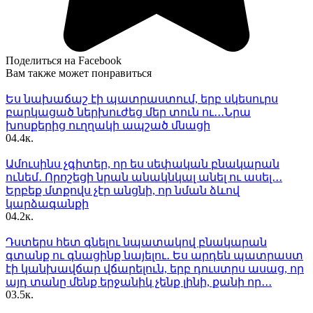
Поделиться на Facebook
Вам также может понравиться
Ես նախաճաշ էի պատրաստում, երբ սկեսուրս
բարկացած ներխուժեց մեր տուն ու․․․Նրա
խոսքերից ուղղակի ապշած մնացի
0
4.4к.
Ամուսինս չգիտեր, որ ես սեփական բնակարան
ունեմ․ Որոշեցի նրան անակնկալ անել ու ասել․․․
Երբեք մտքովս չէր անցնի, որ նման ձևով
կարձագանքի
0
4.2к.
Դստերս հետ գնելու նպատակով բնակարան
գտանք ու գնացինք նայելու․ Ես արդեն պատրաստ
էի կանխավճար վճարելուն, երբ դուստրս ասաց, որ
այդ տանը մենք երջանիկ չենք լինի, քանի որ․․․
0
3.5к.