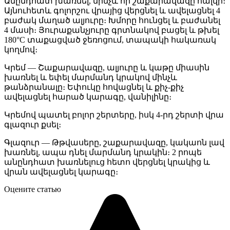
Անընդհատ խառնել, մինչև որ շաքարավազը հալվի։
Այնուհետև գոլորշու վրայից վերցնել և ավելացնել 4
բաժակ մաղած ալյուրը։ Խմորը հունցել և բաժանել
4 մասի։ Յուրաքանչյուրը գրտնակով բացել և թխել
180°C տաքացված ջեռոցում, տապակի հակառակ
կողմով։
Կրեմ — Շաքարավազը, ալյուրը և կաթը միասին
խառնել և եփել մարմանդ կրակով մինչև
թանձրանալը։ Եփուկը հովացնել և քիչ-քիչ
ավելացնել հարած կարագը, վանիլինը։
Կրեմով պատել բոլոր շերտերը, իսկ 4-րդ շերտի վրա
գլազուր քսել։
Գլազուր — Թթվասերը, շաքարավազը, կակաոն լավ
խառնել, ապա դնել մարմանդ կրակին։ 2 րոպե
անընդհատ խառնելուց հետո վերցնել կրակից և
վրան ավելացնել կարագը։
Оцените статью