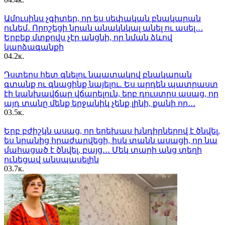
Ամուսինս չգիտեր, որ ես սեփական բնակարան
ունեմ․ Որոշեցի նրան անակնկալ անել ու ասել․․․
Երբեք մտքովս չէր անցնի, որ նման ձևով
կարձագանքի
0
4.2к.
Դստերս հետ գնելու նպատակով բնակարան
գտանք ու գնացինք նայելու․ Ես արդեն պատրաստ
էի կանխավճար վճարելուն, երբ դուստրս ասաց, որ
այդ տանը մենք երջանիկ չենք լինի, քանի որ․․․
0
3.5к.
Երբ բժիշկն ասաց, որ երեխաս խնդիրներով է ծնվել,
ես նրանից հրաժարվեցի, իսկ տանն ասացի, որ նա
մահացած է ծնվել, բայց․․․ Մեկ տարի անց տեղի
ունեցավ անսպասելին
0
3.7к.