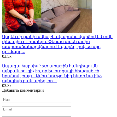
Արդեն մի քանի ամիս բնակարանս վարձով եմ տվել
փեսայիս ու դստերս․ Փեսաս ամեն ամիս
պարտաճանաչ վճարում է վարձը, իսկ ես այդ
գումարը․․․
0
3.5к.
Ապագա hարսիս hետ առաջին հանդիպումն
այնքան հուզիչ էր, որ ես ուղղակի հիացած էի
նրանով, բայց․․․Ամուսնությունից հետո նա ինձ
այնպիսի բան արեց, որ․․․
0
3.3к.
Добавить комментарии
Имя
*
Email
*