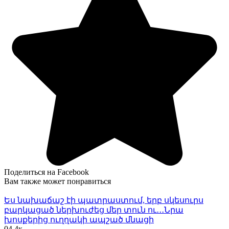
Поделиться на Facebook
Вам также может понравиться
Ես նախաճաշ էի պատրաստում, երբ սկեսուրս
բարկացած ներխուժեց մեր տուն ու․․․Նրա
խոսքերից ուղղակի ապշած մնացի
0
4.4к.