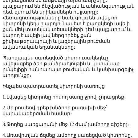
մեղմացնում են ասթմայի ախտանիշերը,
պայքարում են ճնշվածության և անհանգստության
դեմ, զտում են երիկամներն ու լյարդը։
Հետազոտությունները նաև ցույց են տվել, որ
կիտրոնի կեղևը արդյունավետ է քաղցկեղի ավելի
քան մեկ տասնյակ տեսակների դեմ պայքարում և
կարող է ավելի լավ ներգործել, քան
քիմիաթերապիայի և լազերային բուժման
ավանդական եղանակները։
Պարզապես սառեցված ցիտրուսակեղևը
ավելացրեք ձեր թանձրահյութին և կստանաք
ըմպելիքի հանրահայտ բուժական և կանխարգելիչ
արդյունքը։
Ինչպես պատրաստել կիտրոնի սառույց
1․Լվացեք կիտրոնը հոսող սառը ջրով, չորացրեք։
2․Մի րոպեով դրեք խնձորի քացախի մեջ՝
վարակազերծման համար։
3․Թողեք սառցարանի մեջ 12 ժամ (ամբողջ գիշեր)։
4․Առավոտյան ճզմեք ամբողջ սառեցված կիտրոնը,