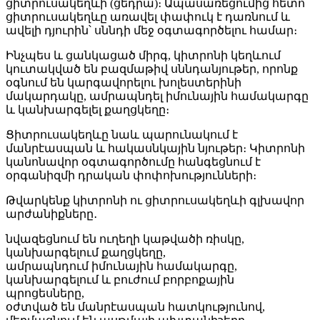
ցիտրուսակեղևի (ցեդրա)։ Ապասառեցումից հետո
ցիտրուսակեղևը առավել փափուկ է դառնում և
ավելի դյուրին՝ սննդի մեջ օգտագործելու համար։
Ինչպես և ցանկացած միրգ, կիտրոնի կեղևում
կուտակված են բազմաթիվ սննդանյութեր, որոնք
օգնում են կարգավորելու խոլեստերինի
մակարդակը, ամրապնդել իմունային համակարգը
և կանխարգելել քաղցկեղը։
Ցիտրուսակեղևը նաև պարունակում է
մանրէասպան և հակասնկային նյութեր։ Կիտրոնի
կանոնավոր օգտագործումը հանգեցնում է
օրգանիզմի դրական փոփոխությունների։
Թվարկենք կիտրոնի ու ցիտրուսակեղևի գլխավոր
արժանիքները․
նվազեցնում են ուղեղի կաթվածի ռիսկը,
կանխարգելում քաղցկեղը,
ամրապնդում իմունային համակարգը,
կանխարգելում և բուժում բորբոքային
պրոցեսները,
օժտված են մանրէասպան հատկությունով,