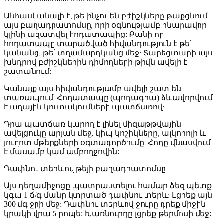
Անհասկանալի է, թե ինչու են բժիշկները թաքցնում
այս բաղադրատոմսը, որի օգնությամբ հնարավոր
կլինի ազատվել հոդատապից: Քանի որ
հոդատապը տարածված հիվանդություն է թե՛
կանանց, թե՛ տղամարդկանց մեջ: Տարեցտարի այս
խնդրով բժիշկներին դիմողների թիվն ավելի է
շատանում:
Կանայք այս հիվանդությամբ ավելի շատ են
տառապում: Հոդատապը (պոդագրա) ձևավորվում
է աղային կուտակումների պատճառով:
Դրա պատճառ կարող է լինել միզաթթվային
ավելցուկը արյան մեջ, կիպ կոշիկները, ալկոհոլի և
յուղոտ մթերքների օգտագործումը: Հոդը վնասվում
է մասամբ կամ ամբողջովին:
Դափնու տերևով թեյի բաղադրատոմսը
Այս դեղամիջոցը պատրաստելու համար ձեզ պետք
կգա 1 ճ/գ մանր կտրտած դափնու տերև: Լցրեք այն
300 մգ ջրի մեջ: Դափնու տերևով ջուրը դրեք միջին
կրակի վրա 5 րոպե: Խառնուրդը լցրեք թերմոսի մեջ: