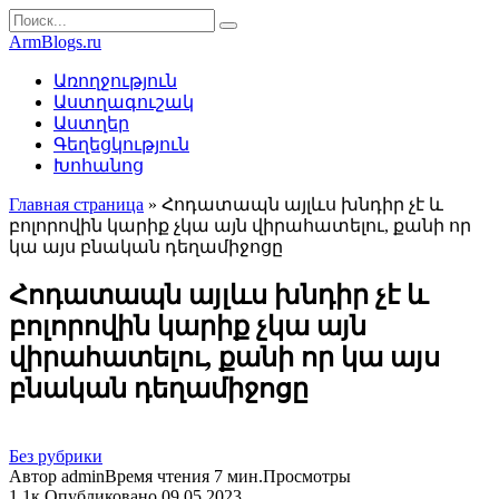
Перейти
Search
к
for:
ArmBlogs.ru
контенту
Առողջություն
Աստղագուշակ
Աստղեր
Գեղեցկություն
Խոհանոց
Главная страница
»
Հոդատապն այլևս խնդիր չէ և
բոլորովին կարիք չկա այն վիրահատելու, քանի որ
կա այս բնական դեղամիջոցը
Հոդատապն այլևս խնդիր չէ և
բոլորովին կարիք չկա այն
վիրահատելու, քանի որ կա այս
բնական դեղամիջոցը
Без рубрики
Автор
admin
Время чтения
7 мин.
Просмотры
1.1к.
Опубликовано
09.05.2023