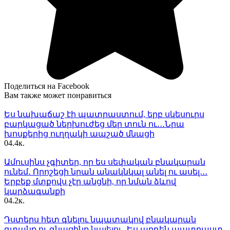
Поделиться на Facebook
Вам также может понравиться
Ես նախաճաշ էի պատրաստում, երբ սկեսուրս
բարկացած ներխուժեց մեր տուն ու․․․Նրա
խոսքերից ուղղակի ապշած մնացի
0
4.4к.
Ամուսինս չգիտեր, որ ես սեփական բնակարան
ունեմ․ Որոշեցի նրան անակնկալ անել ու ասել․․․
Երբեք մտքովս չէր անցնի, որ նման ձևով
կարձագանքի
0
4.2к.
Դստերս հետ գնելու նպատակով բնակարան
գտանք ու գնացինք նայելու․ Ես արդեն պատրաստ