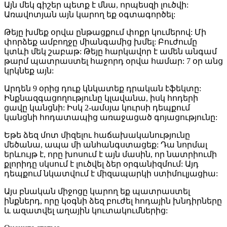
Այն մեկ գիշեր պետք է մնա, որպեսզի լուծվի:
Առավոտյան այն կարող եք օգտագործել:
Թեյը խմեք օրվա ընթացքում փոքր կումերով: Մի
փորձեք ամբողջը միանգամից խմել: Բուժումը
կտևի մեկ շաբաթ: Թեյը հարկավոր է ամեն անգամ
թարմ պատրաստել հաջորդ օրվա համար: 7 օր անց
կրկնեք այն:
Արդեն 9 օրից դուք կնկատեք դրական էֆեկտը:
Ինքնազգացողությունը կլավանա, իսկ հոդերի
ցավը կանցնի: Իսկ 2-ամսյա կուրսի դեպքում
կանցնի հոդատապից առաջացած գոյացությունը:
Եթե ձեզ մոտ միզելու հաճախականությունը
մեծանա, ապա մի անհանգստացեք: Դա նորմալ
երևույթ է, որը խոսում է այն մասին, որ նատրիումի
քլորիդը սկսում է լուծվել ձեր օրգանիզմում: Այդ
դեպքում նկատվում է միզապարկի ստիմուլյացիա:
Այս բնական միջոցը կարող եք պատրաստել
ինքներդ, որը կօգնի ձեզ բուժել հոդային խնդիրները
և ազատվել աղային կուտակումներից: