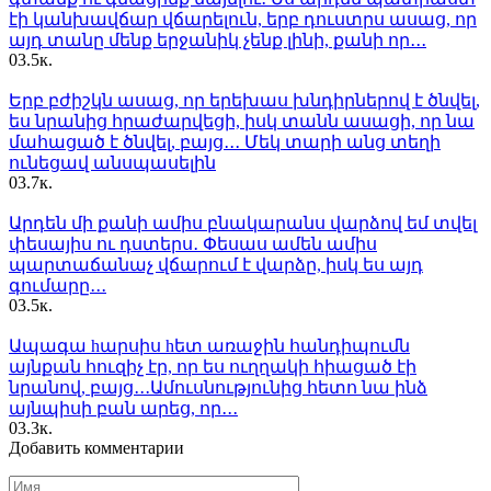
էի կանխավճար վճարելուն, երբ դուստրս ասաց, որ
այդ տանը մենք երջանիկ չենք լինի, քանի որ․․․
0
3.5к.
Երբ բժիշկն ասաց, որ երեխաս խնդիրներով է ծնվել,
ես նրանից հրաժարվեցի, իսկ տանն ասացի, որ նա
մահացած է ծնվել, բայց․․․ Մեկ տարի անց տեղի
ունեցավ անսպասելին
0
3.7к.
Արդեն մի քանի ամիս բնակարանս վարձով եմ տվել
փեսայիս ու դստերս․ Փեսաս ամեն ամիս
պարտաճանաչ վճարում է վարձը, իսկ ես այդ
գումարը․․․
0
3.5к.
Ապագա hարսիս hետ առաջին հանդիպումն
այնքան հուզիչ էր, որ ես ուղղակի հիացած էի
նրանով, բայց․․․Ամուսնությունից հետո նա ինձ
այնպիսի բան արեց, որ․․․
0
3.3к.
Добавить комментарии
Имя