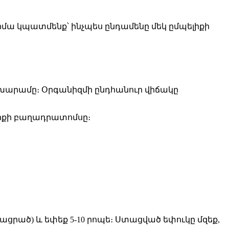
իմա կպատմենք՝ ինչպես ընդամենը մեկ ըմպելիքի
ծ խարամը։ Օրգանիզմի ընդհանուր վիճակը
իքի բաղադրատոմսը։
ցրած) և եփեք 5-10 րոպե։ Ստացված եփուկը մզեք,