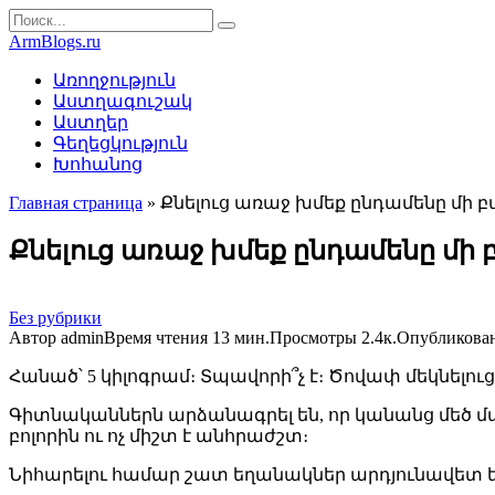
Перейти
Search
к
for:
ArmBlogs.ru
контенту
Առողջություն
Աստղագուշակ
Աստղեր
Գեղեցկություն
Խոհանոց
Главная страница
»
Քնելուց առաջ խմեք ընդամենը մի բ
Քնելուց առաջ խմեք ընդամենը մի 
Без рубрики
Автор
admin
Время чтения
13 мин.
Просмотры
2.4к.
Опубликова
Հանած՝ 5 կիլոգրամ։ Տպավորի՞չ է։ Ծովափ մեկնելու
Գիտնականներն արձանագրել են, որ կանանց մեծ մաս
բոլորին ու ոչ միշտ է անհրաժշտ։
Նիհարելու համար շատ եղանակներ արդյունավետ են