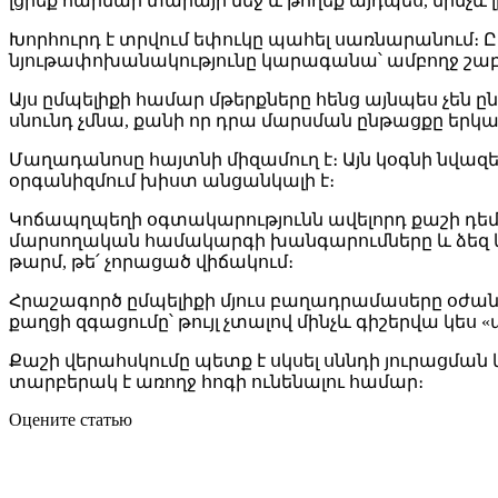
լցրեք հարմար տարայի մեջ և թողեք այդպես, մինչև 
Խորհուրդ է տրվում եփուկը պահել սառնարանում։ Ըմպ
նյութափոխանակությունը կարագանա՝ ամբողջ շաբ
Այս ըմպելիքի համար մթերքները հենց այնպես չեն ը
սնունդ չմնա, քանի որ դրա մարսման ընթացքը երկա
Մաղադանոսը հայտնի միզամուղ է։ Այն կօգնի նվազեց
օրգանիզմում խիստ անցանկալի է։
Կոճապղպեղի օգտակարությունն ավելորդ քաշի դեմ 
մարսողական համակարգի խանգարումները և ձեզ կ
թարմ, թե՛ չորացած վիճակում։
Հրաշագործ ըմպելիքի մյուս բաղադրամասերը օժա
քաղցի զգացումը՝ թույլ չտալով մինչև գիշերվա կես 
Քաշի վերահսկումը պետք է սկսել սննդի յուրացման
տարբերակ է առողջ հոգի ունենալու համար։
Оцените статью