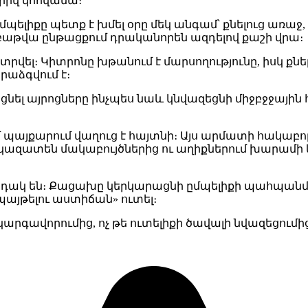
լրիվ կհովանա։
ելիքը պետք է խմել օրը մեկ անգամ՝ քնելուց առաջ, 1
աթվա ընթացքում դրականորեն ազդելով քաշի վրա։
նտրվել։ Կիտրոնը խթանում է մարսողությունը, իսկ քն
րաձգվում է։
նել այրոցները ինչպես նաև կնվազեցնի միջբջջային հ
պայքարում վաղուց է հայտնի։ Այս արմատի հակաբոր
ազատեն մակաբույծներից ու աղիքներում խարամի կ
նդակ են։ Քացախը կերկարացնի ըմպելիքի պահպանմա
«պայթելու աստիճան» ուտել։
 կարգավորումից, ոչ թե ուտելիքի ծավալի նվազեցում