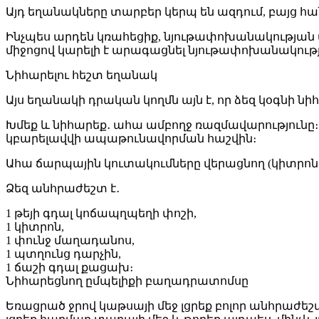
Այդ եղանակները տարբեր կերպ են ազդում, բայց հան
Ինչպես արդեն կռահեցիք, նյութափոխանակության ա
միջոցով կարելի է արագացնել նյութափոխանակությ
Նիհարելու հեշտ եղանակ
Այս եղանակի դրական կողմն այն է, որ ձեզ կօգնի 
Խմեք և նիհարեք․ ահա ամբողջ ռազմավարությունը։
կբարելավվի ապաթունավորման հաշվին։
Ահա ճարպային կուտակումները վերացնող (կիտրո
Ձեզ անհրաժեշտ է․
1 թեյի գդալ կոճապղպեղի փոշի,
1 կիտրոն,
1 փունջ մաղադանոս,
1 պտղունց դարչին,
1 ճաշի գդալ քացախ։
Նիհարեցնող ըմպելիքի բաղադրատոմսը
Եռացրած ջրով կաթսայի մեջ լցրեք բոլոր անհրաժե