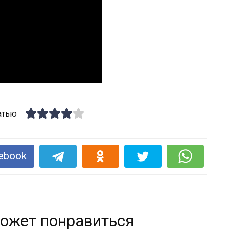
атью
ebook
ожет понравиться