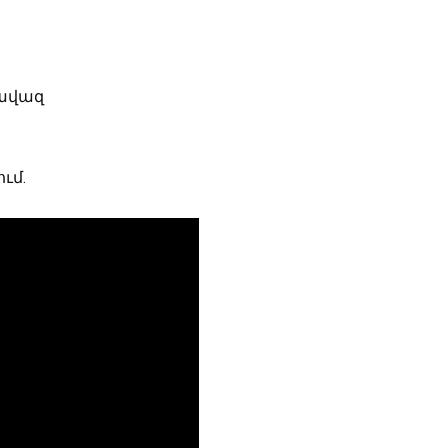
րավազ
ւմ.