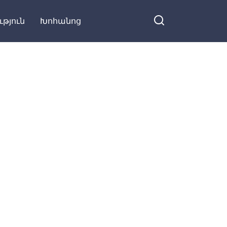
հասկացա, որ ինչ-որ բան էն չի․
ւթյուն
Խոհանոց
Կարճ ժամանակ անց դուռը
ծեծեցին, բացեցի ու․․․