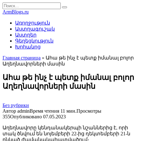
Перейти
Search
к
for:
ArmBlogs.ru
контенту
Առողջություն
Աստղագուշակ
Աստղեր
Գեղեցկություն
Խոհանոց
Главная страница
»
Ահա թե ինչ է պետք իմանալ բոլոր
Աղեղնավորների մասին
Ահա թե ինչ է պետք իմանալ բոլոր
Աղեղնավորների մասին
Без рубрики
Автор
admin
Время чтения
11 мин.
Просмотры
355
Опубликовано
07.05.2023
Աղեղնավորը կենդանակերպի նշաններից է, որի
տակ ծնվում են նոյեմբերի 22-ից դեկտեմբերի 21-ն
ընկած ժամանակահատվածում։