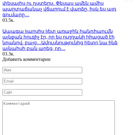
փեսայիս ու դստերս․ Փեսաս ամեն ամիս
պարտաճանաչ վճարում է վարձը, իսկ ես այդ
գումարը․․․
0
3.5к.
Ապագա hարսիս hետ առաջին հանդիպումն
այնքան հուզիչ էր, որ ես ուղղակի հիացած էի
նրանով, բայց․․․Ամուսնությունից հետո նա ինձ
այնպիսի բան արեց, որ․․․
0
3.3к.
Добавить комментарии
Имя
*
Email
*
Сайт
Комментарий