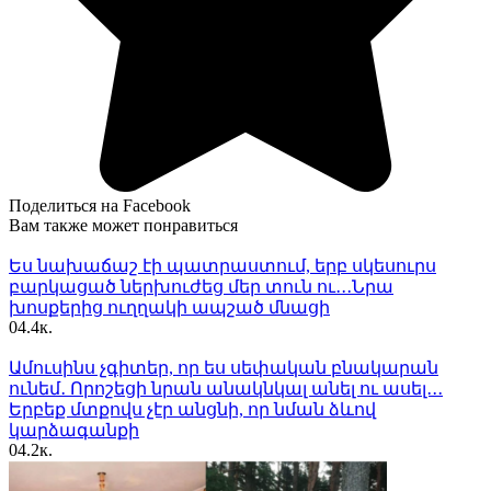
Поделиться на Facebook
Вам также может понравиться
Ես նախաճաշ էի պատրաստում, երբ սկեսուրս
բարկացած ներխուժեց մեր տուն ու․․․Նրա
խոսքերից ուղղակի ապշած մնացի
0
4.4к.
Ամուսինս չգիտեր, որ ես սեփական բնակարան
ունեմ․ Որոշեցի նրան անակնկալ անել ու ասել․․․
Երբեք մտքովս չէր անցնի, որ նման ձևով
կարձագանքի
0
4.2к.