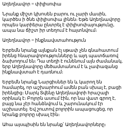
Աղեղնավոր = փիլիսոփա
Նրանք միշտ կխոսեն բարու ու չարի մասին,
կարծես ի ծնե փիլիսոփա լինեն։ Եթե Աղեղնավորը
որպես կարիերա ընտրել է փիլիսոփայությունը,
ապա նա ճիշտ իր տեղում է հայտնվում։
Աղեղնավոր = ինքնավստահություն
Երբեմն նրանք այնքան էլ սթափ չեն գնահատում
իրենց հնարավորությունները և այդ պատճառով
ձախողում են։ Դա տեղի է ունենում այն ժամանակ,
երբ Աղեղնավորը մեծամտանում է և չափազանց
ինքնավստահ է դառնում։
Երբեմն նրանք Նարցիսներ են և կարող են
համարել, որ աշխարհում ամեն բան սխալ է, բացի
իրենցից։ Մարկ Տվենը Աղեղնավորի հրաշալի
օրինակ է։ Բոլորն ասում էին, որ նա վատ գրող է,
բայց նա չէր հանձնվում և շարունակում էր
աշխատել։ Եվ շուտով բոլորին ապացուցեց, որ
նրանք բոլորը սխալ էին։
Ահա այսպիսին են նրանք՝ Աղեղնավորները։