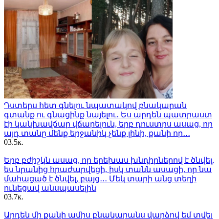
Դստերս հետ գնելու նպատակով բնակարան
գտանք ու գնացինք նայելու․ Ես արդեն պատրաստ
էի կանխավճար վճարելուն, երբ դուստրս ասաց, որ
այդ տանը մենք երջանիկ չենք լինի, քանի որ․․․
0
3.5к.
Երբ բժիշկն ասաց, որ երեխաս խնդիրներով է ծնվել,
ես նրանից հրաժարվեցի, իսկ տանն ասացի, որ նա
մահացած է ծնվել, բայց․․․ Մեկ տարի անց տեղի
ունեցավ անսպասելին
0
3.7к.
Արդեն մի քանի ամիս բնակարանս վարձով եմ տվել