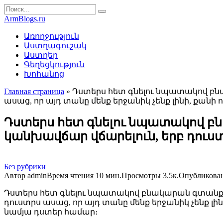
Перейти
Search
к
for:
ArmBlogs.ru
контенту
Առողջություն
Աստղագուշակ
Աստղեր
Գեղեցկություն
Խոհանոց
Главная страница
»
Դստերս հետ գնելու նպատակով բնա
ասաց, որ այդ տանը մենք երջանիկ չենք լինի, քանի որ
Դստերս հետ գնելու նպատակով բն
կանխավճար վճարելուն, երբ դուստր
Без рубрики
Автор
admin
Время чтения
10 мин.
Просмотры
3.5к.
Опубликова
Դստերս հետ գնելու նպատակով բնակարան գտանք ո
դուստրս ասաց, որ այդ տանը մենք երջանիկ չենք լի
նամյա դստեր համար։