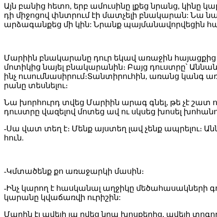
Այն բանից հետո, երբ ամուսինը լքեց նրանց, կինը
դի միջոցով փնտրում էի մատչելի բնակարան: Նա ն
արձագանքեց մի կին: Նրանք պայմանավորվեցին հա
Մարիին բնակարանը դուր եկավ առաջին հայացքից։Գտ
մոտիկից նայել բնակարանին։ Բայց դուստրը՝ Աննան, 
ինչ ուսումնասիրում։Տանտիրուհին, առանց կանգ առն
րանը տեսնելու։
Նա խորհուրդ տվեց Մարիին արագ գնել, թե չէ շատ
դուստրը վազելով մոտեց ավ ու սկսեց խոսել խոհան
-Սա վատ տեղ է։ Մենք այստեղ լավ չենք ապրելու։
հուն.
-Կմտածենք քո առաջարկի մասին։
-Ինչ կարող է հասկանալ աղջիկը մեծահասակների գո
կարանը կվաճառվի ուրիշին:
Մարին էլ ավելի լա րվեց նրա խոսքերից, ավելի տո