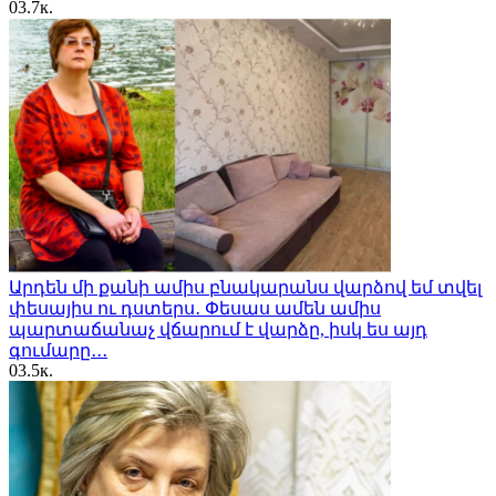
0
3.7к.
Արդեն մի քանի ամիս բնակարանս վարձով եմ տվել
փեսայիս ու դստերս․ Փեսաս ամեն ամիս
պարտաճանաչ վճարում է վարձը, իսկ ես այդ
գումարը․․․
0
3.5к.