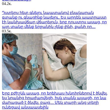
0
4.2к.
Դստերս հետ գնելու նպատակով բնակարան
գտանք ու գնացինք նայելու․ Ես արդեն պատրաստ
էի կանխավճար վճարելուն, երբ դուստրս ասաց, որ
այդ տանը մենք երջանիկ չենք լինի, քանի որ․․․
0
3.5к.
Երբ բժիշկն ասաց, որ երեխաս խնդիրներով է ծնվել,
ես նրանից հրաժարվեցի, իսկ տանն ասացի, որ նա
մահացած է ծնվել, բայց․․․ Մեկ տարի անց տեղի
ունեցավ անսպասելին