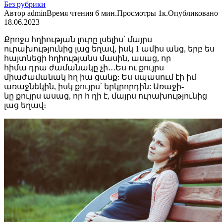
Без рубрики
Автор
admin
Время чтения
6 мин.
Просмотры
1к.
Опубликовано
18.06.2023
Քրոջս հղիության լուրը լսելիս՝ մայրս
ուրախությունից լաց եղավ, իսկ 1 ամիս անց, երբ ես
հայտնեցի հղիությանս մասին, ասաց, որ
հիմա դրա ժամանակը չի․․․Ես ու քույրս
միաժամանակ հղ իա ցանք: Ես սպասում էի իմ
առաջնեկին, իսկ քույրս՝ երկրորդին: Առաջի-
նը քույրս ասաց, որ հ ղի է, մայրս ուրախությունից
լաց եղավ։