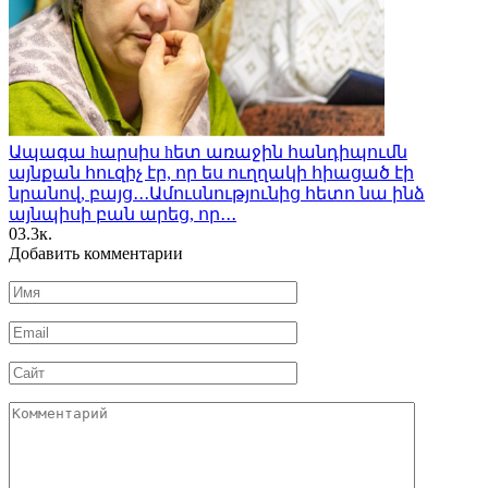
Ապագա hարսիս hետ առաջին հանդիպումն
այնքան հուզիչ էր, որ ես ուղղակի հիացած էի
նրանով, բայց․․․Ամուսնությունից հետո նա ինձ
այնպիսի բան արեց, որ․․․
0
3.3к.
Добавить комментарии
Имя
*
Email
*
Сайт
Комментарий