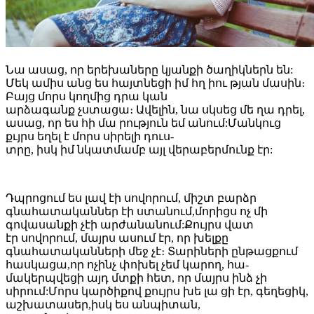
Նա ասաց, որ երեխաները կյանքի ծաղիկներն են:
Մեկ ամիս անց ես հայտնեցի իմ հղ իու թյան մասին։
Բայց մորս կողմից դրա կան
արձագանք չստացա։ Ավելին, նա սկսեց մե ղա դրել,
ասաց, որ ես հի մա րություն եմ անում:Մանկուց
քւյրս եղել է մորս սիրելի դուս-
տրը, իսկ իմ նկատմամբ այլ վերաբերմունք էր:
Դպրոցում ես լավ էի սովորում, միշտ բարձր
գնահատականներ էի ստանում,մորիցս ոչ մի
գովասանքի չէի արժանանում:Քույրս վատ
էր սովորում, մայրս ասում էր, որ խելքը
գնահատականների մեջ չէ։ Տարիների ընթացքում
հասկացա,որ ոչինչ փոխել չեմ կարող, հա-
մակերպվեցի այդ մտքի հետ, որ մայրս ինձ չի
սիրում:Մորս կարծիքով քույրս խե լա ցի էր, գեղեցիկ,
աշխատասեր,իսկ ես անպիտան,