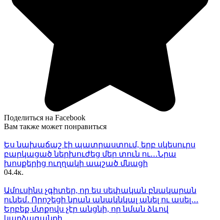
Поделиться на Facebook
Вам также может понравиться
Ես նախաճաշ էի պատրաստում, երբ սկեսուրս
բարկացած ներխուժեց մեր տուն ու․․․Նրա
խոսքերից ուղղակի ապշած մնացի
0
4.4к.
Ամուսինս չգիտեր, որ ես սեփական բնակարան
ունեմ․ Որոշեցի նրան անակնկալ անել ու ասել․․․
Երբեք մտքովս չէր անցնի, որ նման ձևով
կարձագանքի