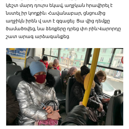
կեշտ մարդ դուրս եկավ, աղջկան հրավիրել է
նստել իր կողքին։ Հավանաբար, ցնցումից
աղջիկն իրեն վ ատ է զգացել։ Ցա վից դեմքը
ծամածռվեց, նա ձեռքերը դրեց փո րին:Վարորդը
շատ արագ արձագանքեց.