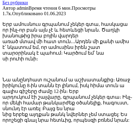
Без рубрики
Автор
admin
Время чтения
6 мин.
Просмотры
1.7к.
Опубликовано
01.06.2023
Երբ ամուսնուս գրպանում չեկեր գտա, հասկացա
որ ինչ-որ բան այն չէ և հետևեցի նրան․ Ծաղկի
խանութից իրա բոյին վարդեր
առած մտավ մի հատ տուն․․․Արդեն մի քանի ամիս
է՝ նկատում եմ, որ ամուսինս իրեն շատ
տարօրինակ է պահում։ Կարծում եմ՝ նա
սի րուհի ունի։
Նա անընդհատ ուշանում ա աշխատանքից։ Առաջ
իրիկունը 8-ին տանն էր լինում, իսկ հիմա տուն ա
գալիս գիշերը ժամը 12-ին։ Երբ
արդուկում էի շալվարը, գրպանում չեկեր գտա։ Ինչ-
որ մեկի համար թանկարժեք օծանելիք, հագուստ,
սնունդ էր առել: Բայց ես նրա
նից երբեք այդքան թանկ նվերներ չեմ ստացել: Ես
որոշեցի գնալ նրա հետևից, որպեսզի բռնեմ նրան: