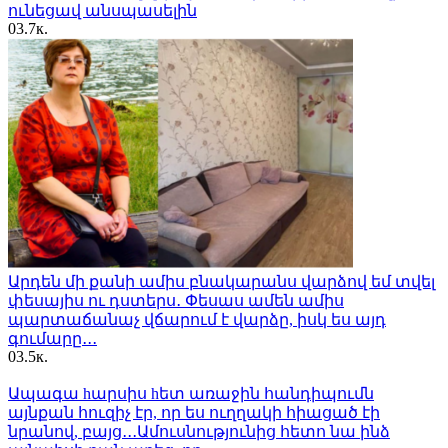
ունեցավ անսպասելին
0
3.7к.
Արդեն մի քանի ամիս բնակարանս վարձով եմ տվել
փեսայիս ու դստերս․ Փեսաս ամեն ամիս
պարտաճանաչ վճարում է վարձը, իսկ ես այդ
գումարը․․․
0
3.5к.
Ապագա hարսիս hետ առաջին հանդիպումն
այնքան հուզիչ էր, որ ես ուղղակի հիացած էի
նրանով, բայց․․․Ամուսնությունից հետո նա ինձ