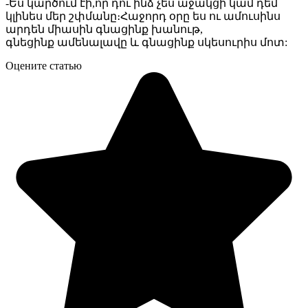
-Ես կարծում էի,որ դու ինձ չես աջակցի կամ դեմ
կլինես մեր շփմանը։Հաջորդ օրը ես ու ամուսինս
արդեն միասին գնացինք խանութ,
գնեցինք ամենալավը և գնացինք սկեսուրիս մոտ:
Оцените статью