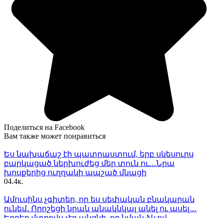
Поделиться на Facebook
Вам также может понравиться
Ես նախաճաշ էի պատրաստում, երբ սկեսուրս
բարկացած ներխուժեց մեր տուն ու․․․Նրա
խոսքերից ուղղակի ապշած մնացի
0
4.4к.
Ամուսինս չգիտեր, որ ես սեփական բնակարան
ունեմ․ Որոշեցի նրան անակնկալ անել ու ասել․․․
Երբեք մտքովս չէր անցնի, որ նման ձևով