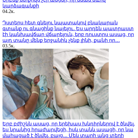
կարձագանքի
0
4.2к.
Դստերս հետ գնելու նպատակով բնակարան
գտանք ու գնացինք նայելու․ Ես արդեն պատրաստ
էի կանխավճար վճարելուն, երբ դուստրս ասաց, որ
այդ տանը մենք երջանիկ չենք լինի, քանի որ․․․
0
3.5к.
Երբ բժիշկն ասաց, որ երեխաս խնդիրներով է ծնվել,
ես նրանից հրաժարվեցի, իսկ տանն ասացի, որ նա
մահացած է ծնվել, բայց․․․ Մեկ տարի անց տեղի