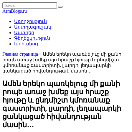
Перейти
Search
к
for:
ArmBlogs.ru
контенту
Առողջություն
Աստղագուշակ
Աստղեր
Գեղեցկություն
Խոհանոց
Главная страница
»
Ամեն երեկո պառկելուց մի քանի
րոպե առաջ խմեք այս հրաշք հյութը և ընդմիշտ
կմոռանաք գաստրիտի, լյարդի, լեղապարկի
ցանկացած հիվանդության մասին․․․
Ամեն երեկո պառկելուց մի քանի
րոպե առաջ խմեք այս հրաշք
հյութը և ընդմիշտ կմոռանաք
գաստրիտի, լյարդի, լեղապարկի
ցանկացած հիվանդության
մասին․․․