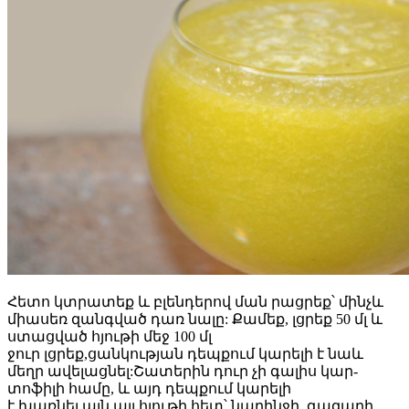
Հետո կտրատեք և բլենդերով ման րացրեք՝ մինչև
միասեռ զանգված դառ նալը: Քամեք, լցրեք 50 մլ և
ստացված հյութի մեջ 100 մլ
ջուր լցրեք,ցանկության դեպքում կարելի է նաև
մեղր ավելացնել:Շատերին դուր չի գալիս կար-
տոֆիլի համը, և այդ դեպքում կարելի
է խառնել այն այլ հյութի հետ՝ նարինջի, գազարի