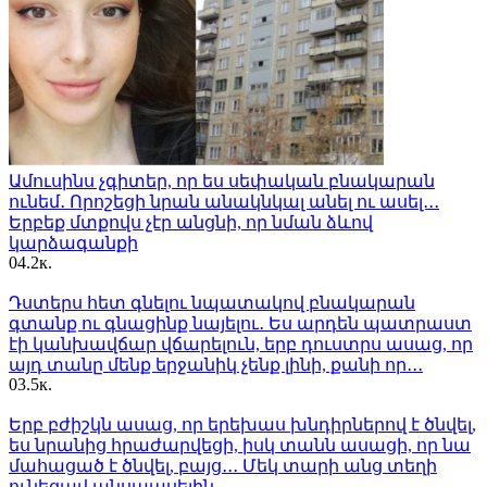
Ամուսինս չգիտեր, որ ես սեփական բնակարան
ունեմ․ Որոշեցի նրան անակնկալ անել ու ասել․․․
Երբեք մտքովս չէր անցնի, որ նման ձևով
կարձագանքի
0
4.2к.
Դստերս հետ գնելու նպատակով բնակարան
գտանք ու գնացինք նայելու․ Ես արդեն պատրաստ
էի կանխավճար վճարելուն, երբ դուստրս ասաց, որ
այդ տանը մենք երջանիկ չենք լինի, քանի որ․․․
0
3.5к.
Երբ բժիշկն ասաց, որ երեխաս խնդիրներով է ծնվել,
ես նրանից հրաժարվեցի, իսկ տանն ասացի, որ նա
մահացած է ծնվել, բայց․․․ Մեկ տարի անց տեղի
ունեցավ անսպասելին