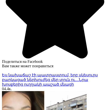
Поделиться на Facebook
Вам также может понравиться
Ես նախաճաշ էի պատրաստում, երբ սկեսուրս
բարկացած ներխուժեց մեր տուն ու․․․Նրա
խոսքերից ուղղակի ապշած մնացի
0
4.4к.