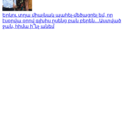
Երկու տղա միայնակ պահել-մեծացրել եմ, որ
էսօրվա օրով գլխիս ըսենց բան բերեն․․․Աստված
ջան, հիմա ի՞նչ անեմ