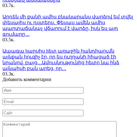
0
3.7к.
Արդեն մի քանի ամիս բնակարանս վարձով եմ տվել
փեսայիս ու դստերս․ Փեսաս ամեն ամիս
պարտաճանաչ վճարում է վարձը, իսկ ես այդ
գումարը․․․
0
3.5к.
Ապագա hարսիս hետ առաջին հանդիպումն
այնքան հուզիչ էր, որ ես ուղղակի հիացած էի
նրանով, բայց․․․Ամուսնությունից հետո նա ինձ
այնպիսի բան արեց, որ․․․
0
3.3к.
Добавить комментарии
Имя
*
Email
*
Сайт
Комментарий