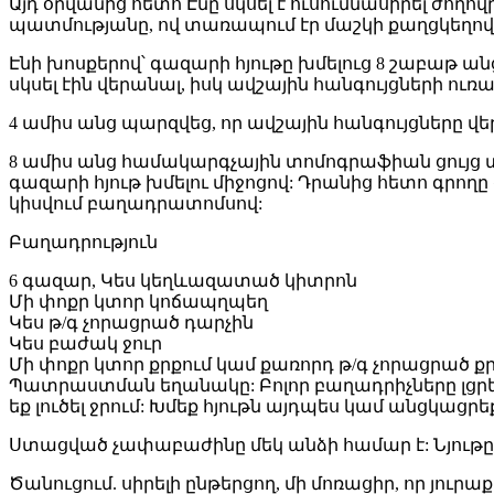
Այդ օրվանից հետո Էնը սկսել է ուսումնասիրել ժողո
պատմությանը, ով տառապում էր մաշկի քաղցկեղով: Տղ
Էնի խոսքերով՝ գազարի հյութը խմելուց 8 շաբաթ ա
սկսել էին վերանալ, իսկ ավշային հանգույցների ուռած
4 ամիս անց պարզվեց, որ ավշային հանգույցները վե
8 ամիս անց համակարգչային տոմոգրաֆիան ցույց տվե
գազարի հյութ խմելու միջոցով: Դրանից հետո գրող
կիսվում բաղադրատոմսով:
Բաղադրություն
6 գազար, Կես կեղևազատած կիտրոն
Մի փոքր կտոր կոճապղպեղ
Կես թ/գ չորացրած դարչին
Կես բաժակ ջուր
Մի փոքր կտոր քրքում կամ քառորդ թ/գ չորացրած քր
Պատրաստման եղանակը: Բոլոր բաղադրիչները լցրեք 
եք լուծել ջրում: Խմեք հյութն այդպես կամ անցկացրեք
Ստացված չափաբաժինը մեկ անձի համար է: Նյութ
Ծանուցում. սիրելի ընթերցող, մի մոռացիր, որ յուր