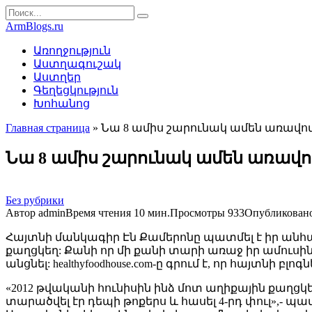
Перейти
Search
к
for:
ArmBlogs.ru
контенту
Առողջություն
Աստղագուշակ
Աստղեր
Գեղեցկություն
Խոհանոց
Главная страница
»
Նա 8 ամիս շարունակ ամեն առավոտ
Նա 8 ամիս շարունակ ամեն առավոտ
Без рубрики
Автор
admin
Время чтения
10 мин.
Просмотры
933
Опубликован
Հայտնի մանկագիր Էն Քամերոնը պատմել է իր անհա
քաղցկեղ: Քանի որ մի քանի տարի առաջ իր ամուսին
անցնել: healthyfoodhouse.com-ը գրում է, որ հայտնի բլո
«2012 թվականի հունիսին ինձ մոտ աղիքային քաղց
տարածվել էր դեպի թոքերս և հասել 4-րդ փուլ»,- պա