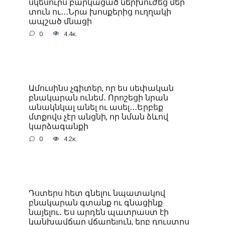
սկեսուրս բարկացած ներխուժեց մեր
տուն ու․․․Նրա խոսքերից ուղղակի
ապշած մնացի
0
4.4к.
Ամուսինս չգիտեր, որ ես սեփական
բնակարան ունեմ․ Որոշեցի նրան
անակնկալ անել ու ասել․․․Երբեք
մտքովս չէր անցնի, որ նման ձևով
կարձագանքի
0
4.2к.
Դստերս հետ գնելու նպատակով
բնակարան գտանք ու գնացինք
նայելու․ Ես արդեն պատրաստ էի
կանխավճար վճարելուն, երբ դուստրս