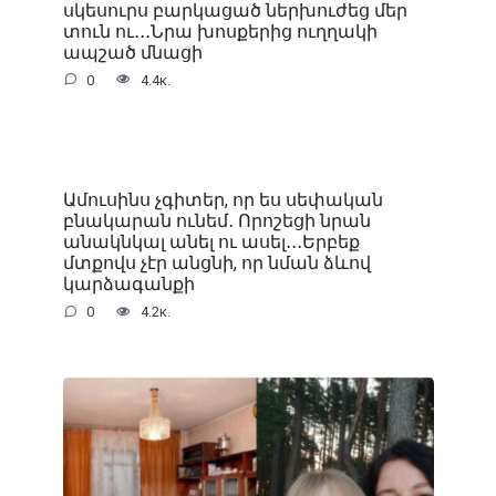
սկեսուրս բարկացած ներխուժեց մեր
տուն ու․․․Նրա խոսքերից ուղղակի
ապշած մնացի
0
4.4к.
Ամուսինս չգիտեր, որ ես սեփական
բնակարան ունեմ․ Որոշեցի նրան
անակնկալ անել ու ասել․․․Երբեք
մտքովս չէր անցնի, որ նման ձևով
կարձագանքի
0
4.2к.