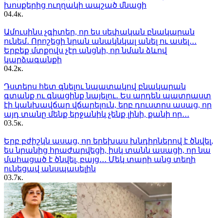
խոսքերից ուղղակի ապշած մնացի
0
4.4к.
Ամուսինս չգիտեր, որ ես սեփական բնակարան
ունեմ․ Որոշեցի նրան անակնկալ անել ու ասել․․․
Երբեք մտքովս չէր անցնի, որ նման ձևով
կարձագանքի
0
4.2к.
Դստերս հետ գնելու նպատակով բնակարան
գտանք ու գնացինք նայելու․ Ես արդեն պատրաստ
էի կանխավճար վճարելուն, երբ դուստրս ասաց, որ
այդ տանը մենք երջանիկ չենք լինի, քանի որ․․․
0
3.5к.
Երբ բժիշկն ասաց, որ երեխաս խնդիրներով է ծնվել,
ես նրանից հրաժարվեցի, իսկ տանն ասացի, որ նա
մահացած է ծնվել, բայց․․․ Մեկ տարի անց տեղի
ունեցավ անսպասելին
0
3.7к.