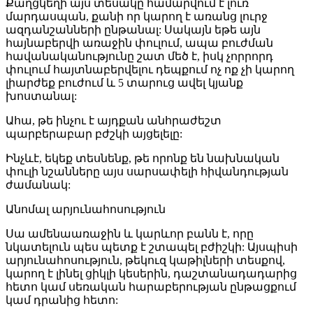
Քաղցկեղի այս տեսակը համարվում է լուռ
մարդասպան, քանի որ կարող է առանց լուրջ
ազդանշանների ընթանալ: Սակայն եթե այն
հայնաբերվի առաջին փուլում, ապա բուժման
հավանականությունը շատ մեծ է, իսկ չորրորդ
փուլում հայտնաբերվելու դեպքում ոչ ոք չի կարող
լիարժեք բուժում և 5 տարուց ավել կյանք
խոստանալ:
Ահա, թե ինչու է այդքան անհրաժեշտ
պարբերաբար բժշկի այցելելը:
Ինչևէ, եկեք տեսնենք, թե որոնք են նախնական
փուլի նշանները այս սարսափելի հիվանդության
ժամանակ:
Անոմալ արյունահոսություն
Սա ամենաառաջին և կարևոր բանն է, որը
նկատելուն պես պետք է շտապել բժիշկի: Այսպիսի
արյունահոսություն, թեկուզ կաթիլների տեսքով,
կարող է լինել ցիկլի կեսերին, դաշտանադադարից
հետո կամ սեռական հարաբերության ընթացքում
կամ դրանից հետո: