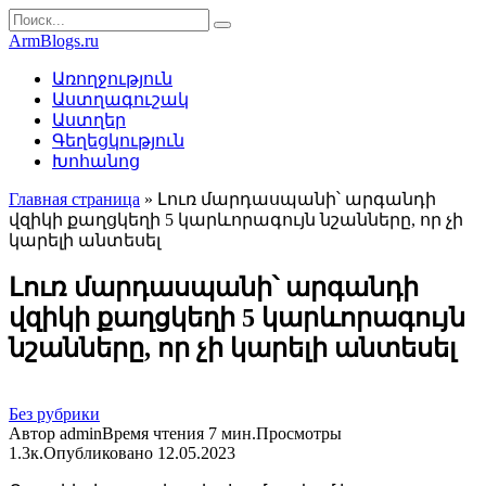
Перейти
Search
к
for:
ArmBlogs.ru
контенту
Առողջություն
Աստղագուշակ
Աստղեր
Գեղեցկություն
Խոհանոց
Главная страница
»
Լուռ մարդասպանի՝ արգանդի
վզիկի քաղցկեղի 5 կարևորագույն նշանները, որ չի
կարելի անտեսել
Լուռ մարդասպանի՝ արգանդի
վզիկի քաղցկեղի 5 կարևորագույն
նշանները, որ չի կարելի անտեսել
Без рубрики
Автор
admin
Время чтения
7 мин.
Просмотры
1.3к.
Опубликовано
12.05.2023