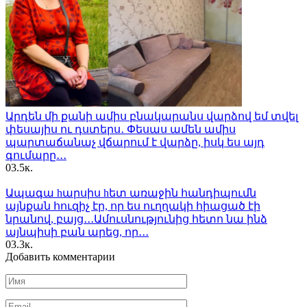
Արդեն մի քանի ամիս բնակարանս վարձով եմ տվել
փեսայիս ու դստերս․ Փեսաս ամեն ամիս
պարտաճանաչ վճարում է վարձը, իսկ ես այդ
գումարը․․․
0
3.5к.
Ապագա hարսիս hետ առաջին հանդիպումն
այնքան հուզիչ էր, որ ես ուղղակի հիացած էի
նրանով, բայց․․․Ամուսնությունից հետո նա ինձ
այնպիսի բան արեց, որ․․․
0
3.3к.
Добавить комментарии
Имя
*
Email