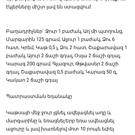
էկլերները միշտ լավ են ստացվում:
Բաղադրիչներ` Ջուր 1 բաժակ, Աղ մի պտղունց,
Մարգարին 125 գրամ, Ալյուր 1 բաժակ, Ձու 6
հատ, Կրեմ, Կաթ 0,5 լ, Ձու 2 հատ, Շաքարավազ 1
բաժակ, Այուր 2 ճաշի գդալ, Օսլա 2 ճաշի գդալ,
Կարագ 200 գրամ, Գլազուր, Թթվասեր 2 ճաշի
գդալ, Շաքարավազ 0,5 բաժակ, Կարագ 50 գ,
Կակաո 2 ճաշի գդալ
Պատրաստման եղանակը
Կաթսայի մեջ ջուր լցնել, ավելացնել աղը և
մարգարինը և եռացնել:Երբ եռա ավեացնել
ալյուրը և լավ խառնելով մոտ 10 րոպե եփել